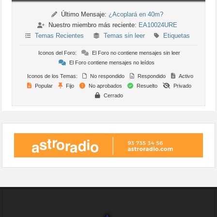
Último Mensaje:
¿Acoplará en 40m?
Nuestro miembro más reciente:
EA10024URE
Temas Recientes
Temas sin leer
Etiquetas
Iconos del Foro:
El Foro no contiene mensajes sin leer
El Foro contiene mensajes no leídos
Iconos de los Temas:
No respondido
Respondido
Activo
Popular
Fijo
No aprobados
Resuelto
Privado
Cerrado