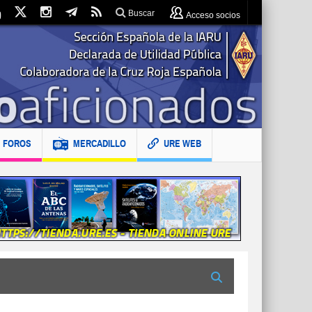
Buscar
Acceso socios
FOROS
MERCADILLO
URE WEB