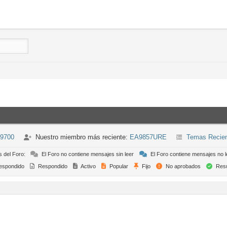
-9700
Nuestro miembro más reciente:
EA9857URE
Temas Recie
s del Foro:
El Foro no contiene mensajes sin leer
El Foro contiene mensajes no l
espondido
Respondido
Activo
Popular
Fijo
No aprobados
Resu