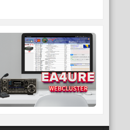
WEBCLUSTER EA4URE
Conoce el nuevo WebCluster de URE,
ahora con nuevos filtros e información y
compatible con GDURE
IR A WEBCLUSTER