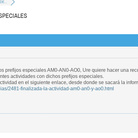
E...
SPECIALES
os prefijos especiales AM0-AN0-AO0, Ure quiere hacer una rec
entes actividades con dichos prefijos especiales.
ctividad en el siguiente enlace, desde donde se sacará la infor
cias/2481-finalizada-la-actividad-am0-an0-y-ao0.html