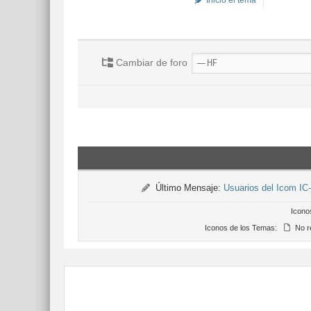
Inició el tema
Cambiar de foro
Último Mensaje:
Usuarios del Icom IC
Icono
Iconos de los Temas:
No r