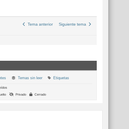
Tema anterior
Siguiente tema
ntes
Temas sin leer
Etiquetas
eídos
elto
Privado
Cerrado