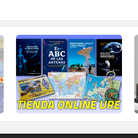
TIENDA ONLINE URE
Publicaciones, mapas, polos, camisetas,
gorras, tazas, forros polares y mucho más...
IR A LA TIENDA DE URE