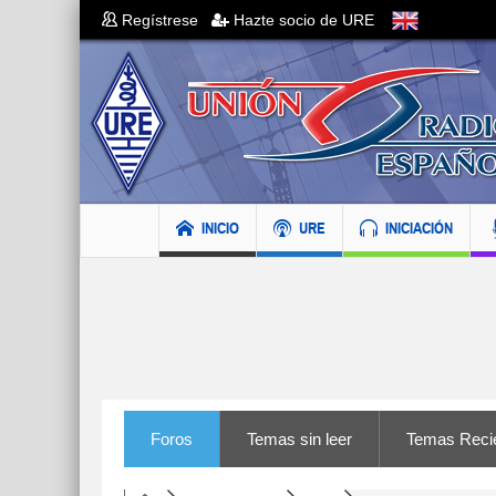
Regístrese
Hazte socio de URE
INICIO
URE
INICIACIÓN
Foros
Temas sin leer
Temas Reci