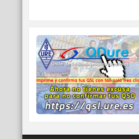
QDURE - https://qsl.ure.es
Imprime y confirma tus QSL en tan solo tres
click.
Nunca fue tan fácil y cómodo
el confirmar tus contactos.
IR A QDURE