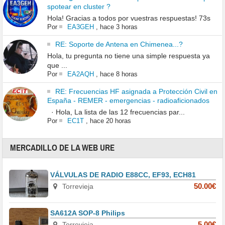
spotear en cluster ?
Hola! Gracias a todos por vuestras respuestas! 73s
Por
EA3GEH
,
hace 3 horas
RE: Soporte de Antena en Chimenea...?
Hola, tu pregunta no tiene una simple respuesta ya
que ...
Por
EA2AQH
,
hace 8 horas
RE: Frecuencias HF asignada a Protección Civil en
España - REMER - emergencias - radioaficionados
· Hola, La lista de las 12 frecuencias par...
Por
EC1T
,
hace 20 horas
MERCADILLO DE LA WEB URE
VÁLVULAS DE RADIO E88CC, EF93, ECH81
Torrevieja
50.00€
SA612A SOP-8 Philips
Torrevieja
5.00€