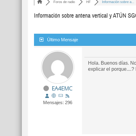
Foros de radio
HF
Información sobre a...
Información sobre antena vertical y ATÚN S
Último Mensaje
Hola. Buenos días. N
explicar el porque...
EA4EMC
Mensajes: 296