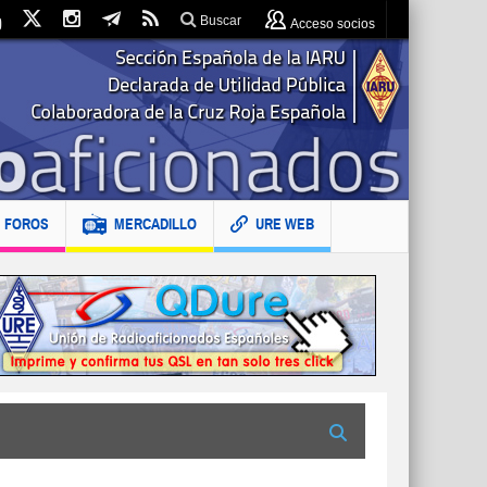
Buscar
Acceso socios
FOROS
MERCADILLO
URE WEB