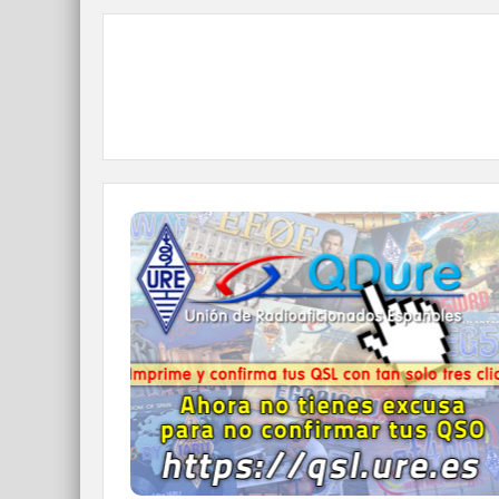
QDURE - https://qsl.ure.es
Imprime y confirma tus QSL en tan solo tres
click.
Nunca fue tan fácil y cómodo
el confirmar tus contactos.
IR A QDURE