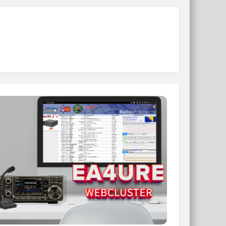
WEBCLUSTER EA4URE
Conoce el nuevo WebCluster de URE,
ahora con nuevos filtros e información y
compatible con GDURE
IR A WEBCLUSTER