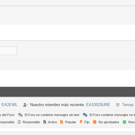
n: EA2EWL
Nuestro miembro más reciente:
EA10025URE
Temas 
s del Foro:
El Foro no contiene mensajes sin leer
El Foro contiene mensajes no l
espondido
Respondido
Activo
Popular
Fijo
No aprobados
Resu