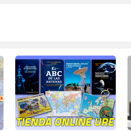
TIENDA ONLINE URE
Publicaciones, mapas, polos, camisetas,
gorras, tazas, forros polares y mucho más...
IR A LA TIENDA DE URE