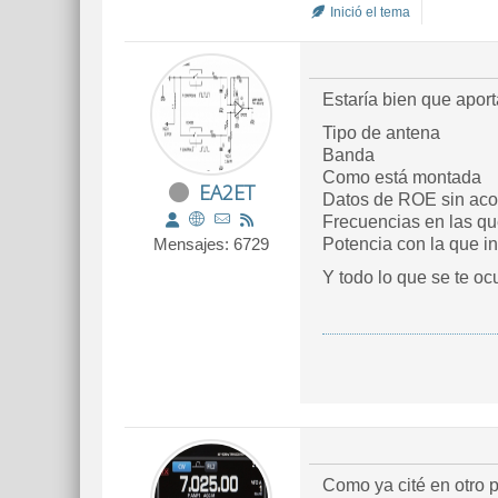
Inició el tema
Estaría bien que apor
Tipo de antena
Banda
Como está montada
EA2ET
Datos de ROE sin aco
Frecuencias en las qu
Mensajes: 6729
Potencia con la que in
Y todo lo que se te ocu
Como ya cité en otro p