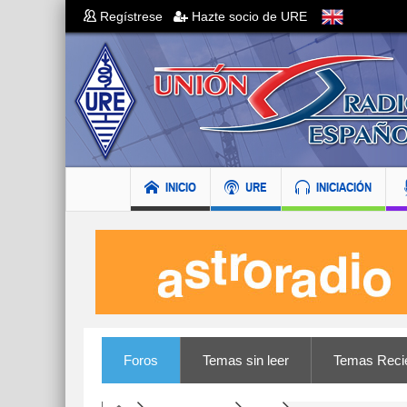
Regístrese
Hazte socio de URE
INICIO
URE
INICIACIÓN
Foros
Temas sin leer
Temas Reci