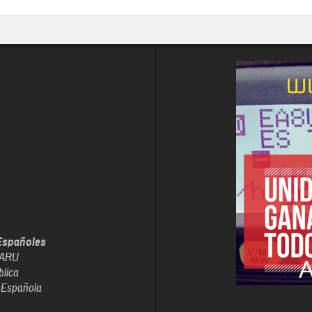
Españoles
IARU
blica
 Española