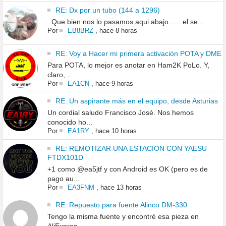
RE: Dx por un tubo (144 a 1296)
Que bien nos lo pasamos aqui abajo ..... el se...
Por
EB8BRZ
,
hace 8 horas
RE: Voy a Hacer mi primera activación POTA y DME
Para POTA, lo mejor es anotar en Ham2K PoLo. Y,
claro, ...
Por
EA1CN
,
hace 9 horas
RE: Un aspirante más en el equipo, desde Asturias
Un cordial saludo Francisco José. Nos hemos
conocido ho...
Por
EA1RY
,
hace 10 horas
RE: REMOTIZAR UNA ESTACION CON YAESU
FTDX101D
+1 como @ea5jtf y con Android es OK (pero es de
pago au...
Por
EA3FNM
,
hace 13 horas
RE: Repuesto para fuente Alinco DM-330
Tengo la misma fuente y encontré esa pieza en