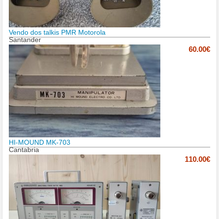
Vendo dos talkis PMR Motorola
Santander
60.00€
HI-MOUND MK-703
Cantabria
110.00€