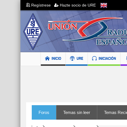
Regístrese
Hazte socio de URE
INICIO
URE
INICIACIÓN
Foros
Temas sin leer
Temas Reci