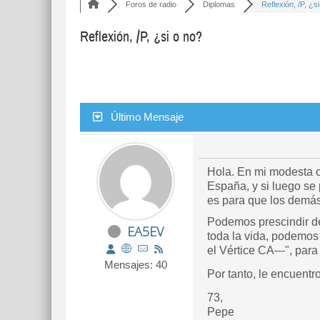
Foros de radio
Diplomas
Reflexión, /P, ¿si 
Reflexión, /P, ¿si o no?
Último Mensaje
Hola. En mi modesta o
España, y si luego se 
es para que los demás
Podemos prescindir de
EA5EV
toda la vida, podemos s
el Vértice CA---", par
Mensajes: 40
Por tanto, le encuentr
73,
Pepe