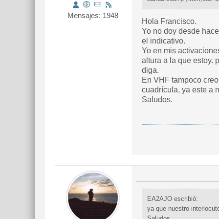
Mensajes: 1948
Hola Francisco.
Yo no doy desde hace un tiempo ya en mis act
el indicativo.
Yo en mis activaciones sota de vez en cuan
altura a la que estoy. por lo tanto simplemente cuando estoy activando se entiende que estoy activando en portable aunque no lo
diga.
En VHF tampoco creo haga falta decirlo aunque coincida el locator. ya que nuestro interlocutor sólo quiere hacer nuestra
cuadrícula, ya este a n
Saludos.
EA2AJO escribió:
ya que nuestro inte
Saludos.