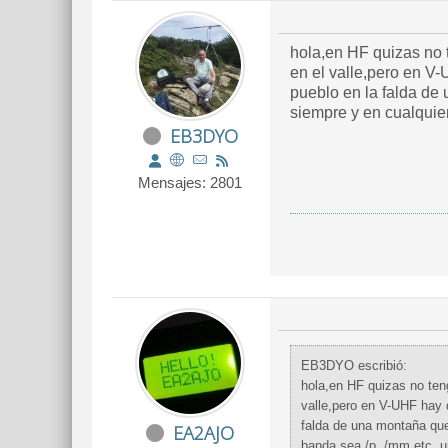
hola,en HF quizas no tenga tanta importancia al ir la onda por rebote atmosferico,y la señal puede ser
en el valle,pero en V-
pueblo en la falda de una montaña que a 150
siempre y en cualqui
EB3DYO
Mensajes: 2801
EB3DYO escribió:
hola,en HF quizas no tenga tanta importancia al ir la onda por rebote atmosferico,y la señal puede ser igual arriba la mon
valle,pero en V-UHF hay q
falda de una montaña que a 1500m por encima de este ,y que el locat
EA2AJO
banda sea /p ,/mm,etc