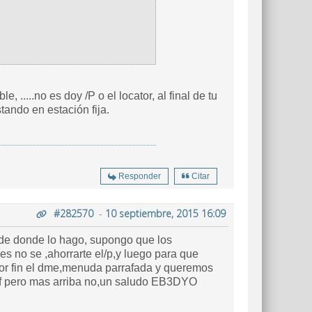
 yo solo doy 1 (el locator ). que es lo que también daría estando en estación fija.
Responder
Citar
#282570
-
10 septiembre, 2015 16:09
esde donde lo hago, supongo que los
a que
y por fin el dme,menuda parrafada y queremos
n hf pero mas arriba no,un saludo EB3DYO