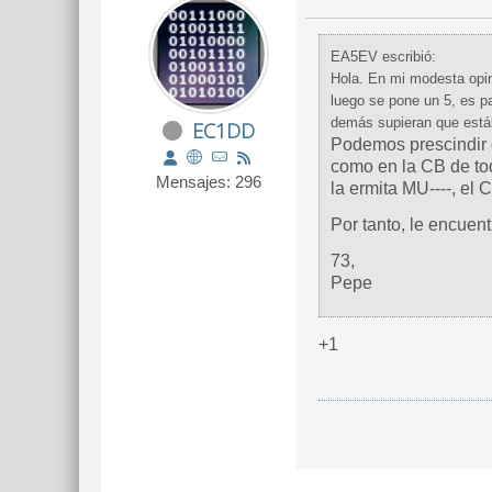
EA5EV escribió:
Hola. En mi modesta opin
luego se pone un 5, es pa
demás supieran que estáb
EC1DD
Podemos prescindir d
como en la CB de toda
Mensajes: 296
la ermita MU----, el C
Por tanto, le encuent
73,
Pepe
+1