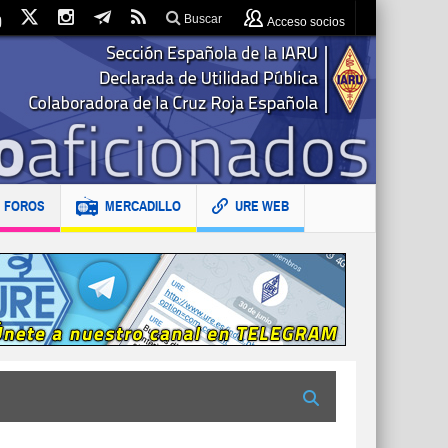
Buscar
Acceso socios
FOROS
MERCADILLO
URE WEB