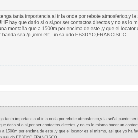
 igual arriba la montaña que
UHF hay que darlo si o si,por ser contactos directos y no es lo 
0m por encima de este ,y que el locator es el mismo, asi que yo ha favor de darlo
er banda sea /p ,/mm,etc. un saludo EB3DYO,FRANCISCO
taña que en el
ue darlo si o si,por ser contactos directos y no es lo mismo hacer un contact
or es el mismo, asi que yo ha favor de darlo siempre y en cualquier
. un saludo EB3DYO,FRANCISCO