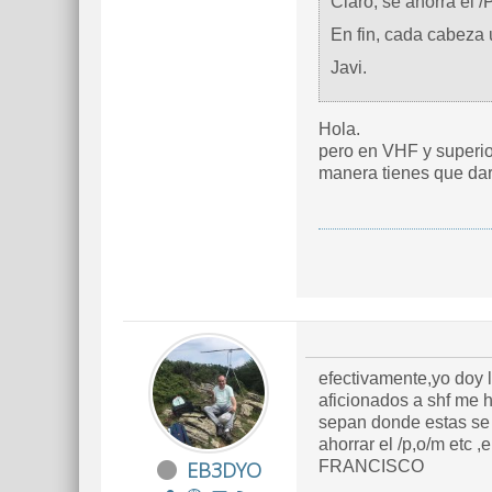
Claro, se ahorra el /
En fin, cada cabeza 
Javi.
Hola.
pero en VHF y superiores siempre se da el locator, y con más razón saliendo de portabl
efectivamente,yo doy l
aficionados a shf me han entend
sepan donde estas se d
ahorrar el /p,o/m etc
EB3DYO
FRANCISCO