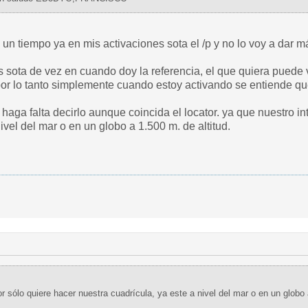
ivaciones sota el /p y no lo voy a dar más, considero que es alargar imnesariamente
do doy la referencia, el que quiera puede ver exactamente las coordenadas GPS y la
ivel del mar o en un globo a 1.500 m. de altitud.
rlocutor sólo quiere hacer nuestra cuadrícula, ya este a nivel del mar o en un globo