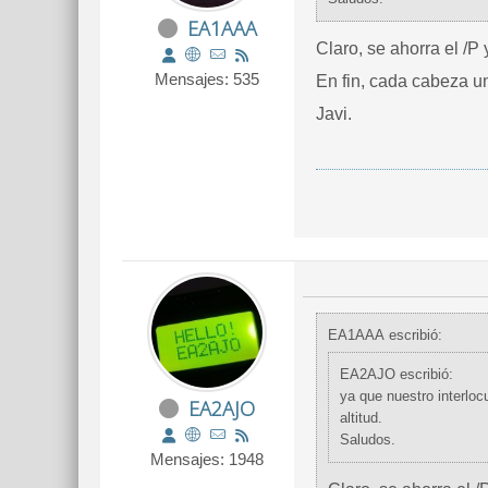
EA1AAA
Claro, se ahorra el /P 
Mensajes: 535
En fin, cada cabeza u
Javi.
EA1AAA escribió:
EA2AJO escribió:
ya que nuestro interlocutor sólo quiere hacer nuestra cuadrícula, ya este a nivel del mar o en un globo a 1.500 m. de
EA2AJO
altitud.
Saludos.
Mensajes: 1948