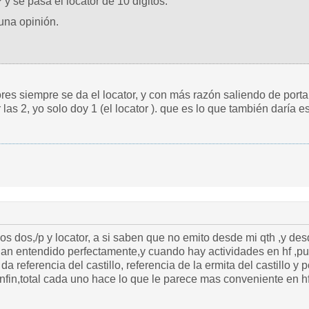
P y se pasa el locator de 10 digitos.
una opinión.
e, .....no es doy /P o el locator, al final de tu
manera tienes que dar las 2,
os dos,/p y locator, a si saben que no emito desde mi qth ,y d
ido perfectamente,y cuando hay actividades en hf ,pues no se ,ahorrarte el/p,y luego par
a referencia del castillo, referencia de la ermita del castillo 
 ,enfin,total cada uno hace lo que le parece mas conveniente e