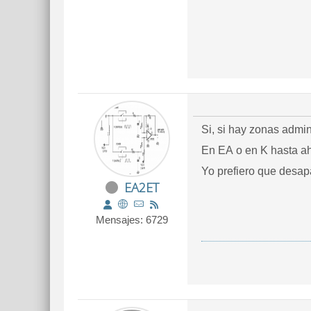
Si, si hay zonas admin
En EA o en K hasta ah
Yo prefiero que desapa
EA2ET
Mensajes: 6729