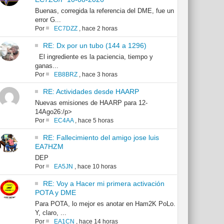
Buenas, corregida la referencia del DME, fue un
error G...
Por
EC7DZZ
,
hace 2 horas
RE: Dx por un tubo (144 a 1296)
El ingrediente es la paciencia, tiempo y
ganas...
Por
EB8BRZ
,
hace 3 horas
RE: Actividades desde HAARP
Nuevas emisiones de HAARP para 12-
14Ago26:/p>
Por
EC4AA
,
hace 5 horas
RE: Fallecimiento del amigo jose luis
EA7HZM
DEP
Por
EA5JN
,
hace 10 horas
RE: Voy a Hacer mi primera activación
POTA y DME
Para POTA, lo mejor es anotar en Ham2K PoLo.
Y, claro, ...
Por
EA1CN
,
hace 14 horas