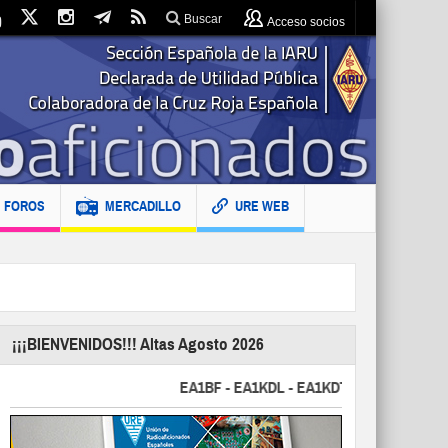
Buscar
Acceso socios
FOROS
MERCADILLO
URE WEB
¡¡¡BIENVENIDOS!!! Altas Agosto 2026
EA1BF - EA1KDL - EA1KDT - EA2FBJ - EA2FJU 