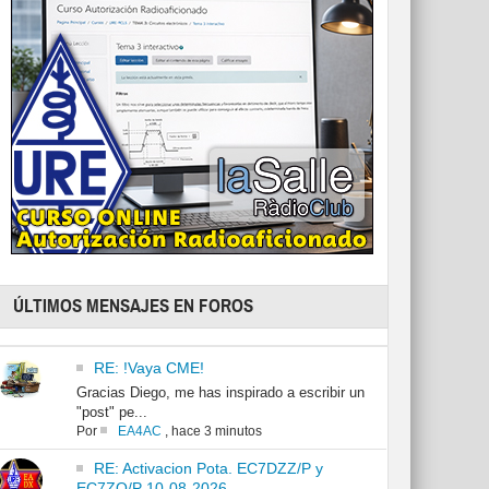
ÚLTIMOS MENSAJES EN FOROS
RE: !Vaya CME!
Gracias Diego, me has inspirado a escribir un
"post" pe...
Por
EA4AC
,
hace 3 minutos
RE: Activacion Pota. EC7DZZ/P y
EC7ZO/P 10-08-2026