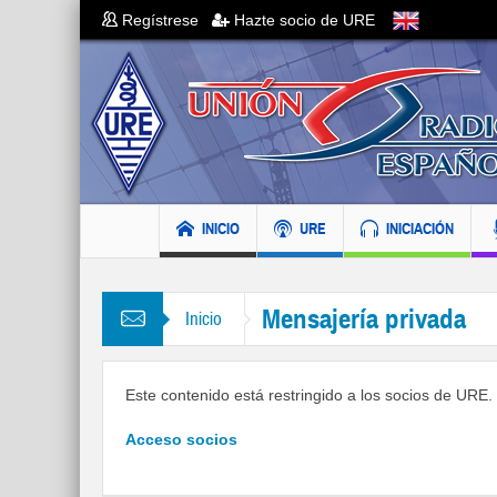
Regístrese
Hazte socio de URE
INICIO
URE
INICIACIÓN
Mensajería privada
Inicio
Este contenido está restringido a los socios de URE. S
Acceso socios