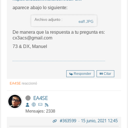
aparece abajo lo siguiente:
Archivo adjunto :
eaff.JPG
De manera que la respuesta a tu pregunta es:
cx3acs@gmail.com
73 & DX, Manuel
Responder
Citar
EA4SE
reaccionó
EA4SE
Mensajes: 2338
#363599
-
15 junio, 2021 12:45