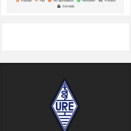
Popular
Fijo
No aprobados
Resuelto
Privado
Cerrado