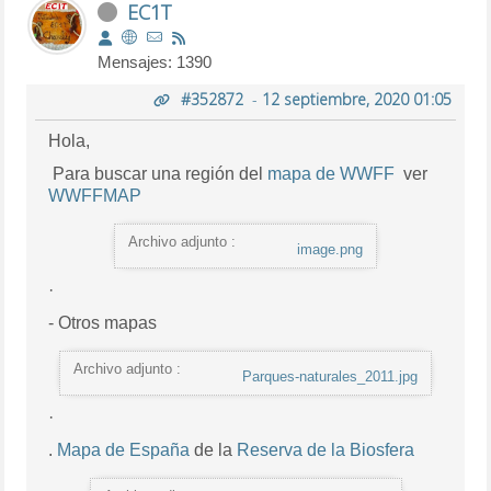
EC1T
Mensajes: 1390
#352872
-
12 septiembre, 2020 01:05
Hola,
Para buscar una
región del
mapa de WWFF
ver
WWFFMAP
Archivo adjunto :
image.png
·
- Otros mapas
Archivo adjunto :
Parques-naturales_2011.jpg
·
.
Mapa de España
de la
Reserva de la Biosfera