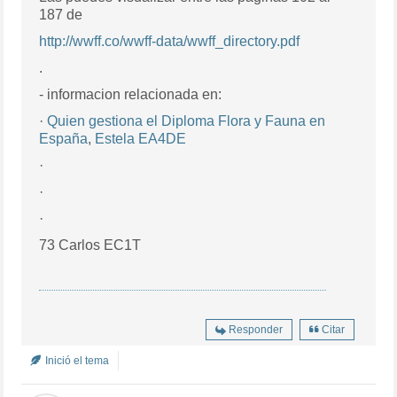
187 de
http://wwff.co/wwff-data/wwff_directory.pdf
.
- informacion relacionada en:
·
Quien gestiona el Diploma Flora y Fauna en
España
,
Estela EA4DE
·
·
·
73 Carlos EC1T
Responder
Citar
Inició el tema