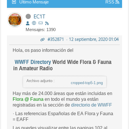
Último Mensaje
RSS
EC1T
Mensajes: 1390
#352871
-
12 septiembre, 2020 01:04
Hola, os paso información del
WWFF Directory
World Wide Flora & Fauna
in Amateur Radio
Archivo adjunto :
cropped-top5-1.png
Hay más de 24.000 áreas que están incluidas en
Flora @ Fauna
en todo el mundo ya están
registradas en la sección de
directorio de WWFF
· Las referencias Españolas de EA Flora y Fauna
= EAFF
Las puedes visualizar entre las paginas 102 al