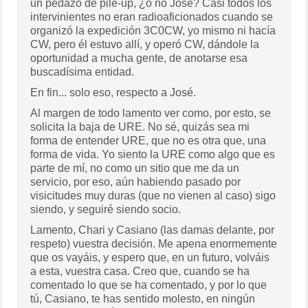
un pedazo de pile-up, ¿o no José? Casi todos los
intervinientes no eran radioaficionados cuando se
organizó la expedición 3C0CW, yo mismo ni hacía
CW, pero él estuvo allí, y operó CW, dándole la
oportunidad a mucha gente, de anotarse esa
buscadísima entidad.
En fin... solo eso, respecto a José.
Al margen de todo lamento ver como, por esto, se
solicita la baja de URE. No sé, quizás sea mi
forma de entender URE, que no es otra que, una
forma de vida. Yo siento la URE como algo que es
parte de mí, no como un sitio que me da un
servicio, por eso, aún habiendo pasado por
visicitudes muy duras (que no vienen al caso) sigo
siendo, y seguiré siendo socio.
Lamento, Chari y Casiano (las damas delante, por
respeto) vuestra decisión. Me apena enormemente
que os vayáis, y espero que, en un futuro, volváis
a esta, vuestra casa. Creo que, cuando se ha
comentado lo que se ha comentado, y por lo que
tú, Casiano, te has sentido molesto, en ningún