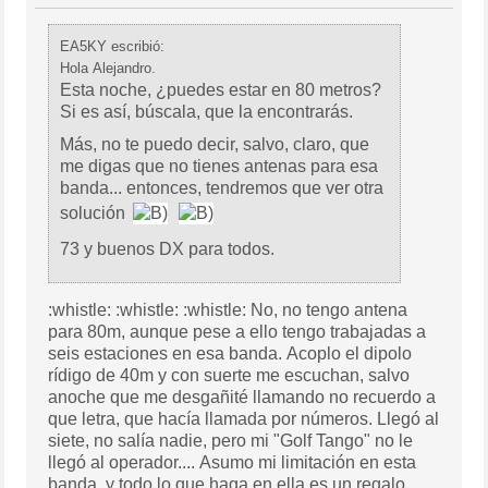
EA5KY escribió:
Hola Alejandro.
Esta noche, ¿puedes estar en 80 metros?
Si es así, búscala, que la encontrarás.
Más, no te puedo decir, salvo, claro, que
me digas que no tienes antenas para esa
banda... entonces, tendremos que ver otra
solución
73 y buenos DX para todos.
:whistle: :whistle: :whistle: No, no tengo antena
para 80m, aunque pese a ello tengo trabajadas a
seis estaciones en esa banda. Acoplo el dipolo
rídigo de 40m y con suerte me escuchan, salvo
anoche que me desgañité llamando no recuerdo a
que letra, que hacía llamada por números. Llegó al
siete, no salía nadie, pero mi "Golf Tango" no le
llegó al operador.... Asumo mi limitación en esta
banda, y todo lo que haga en ella es un regalo