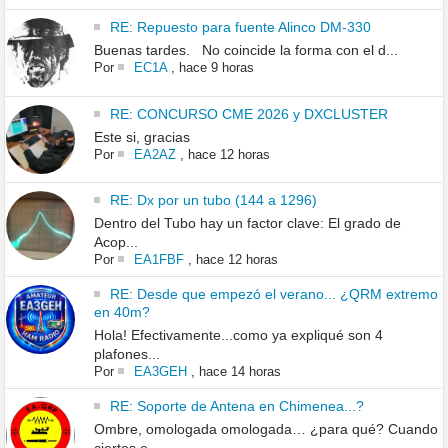
RE: Repuesto para fuente Alinco DM-330
Buenas tardes. No coincide la forma con el d...
Por
EC1A
,
hace 9 horas
RE: CONCURSO CME 2026 y DXCLUSTER
Este si, gracias
Por
EA2AZ
,
hace 12 horas
RE: Dx por un tubo (144 a 1296)
Dentro del Tubo hay un factor clave: El grado de
Acop...
Por
EA1FBF
,
hace 12 horas
RE: Desde que empezó el verano... ¿QRM extremo
en 40m?
Hola! Efectivamente...como ya expliqué son 4
plafones...
Por
EA3GEH
,
hace 14 horas
RE: Soporte de Antena en Chimenea...?
Ombre, omologada omologada… ¿para qué? Cuando