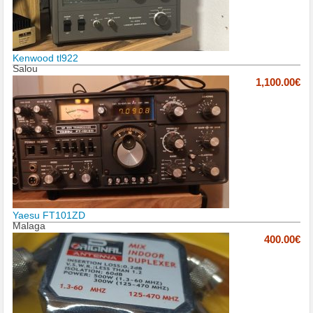
Kenwood tl922
Salou
1,100.00€
Yaesu FT101ZD
Malaga
400.00€