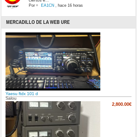
ciertos e...
Por
EA1CN
,
hace 16 horas
MERCADILLO DE LA WEB URE
Yaesu ftdx 101 d
Salou
2,800.00€