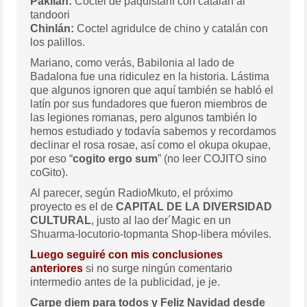
Pakilán:
Coctel de paquistaní con catalán al
tandoori
Chinlán:
Coctel agridulce de chino y catalán con
los palillos.
Mariano, como verás, Babilonia al lado de
Badalona fue una ridiculez en la historia. Lástima
que algunos ignoren que aquí también se habló el
latín por sus fundadores que fueron miembros de
las legiones romanas, pero algunos también lo
hemos estudiado y todavía sabemos y recordamos
declinar el rosa rosae, así como el okupa okupae,
por eso “
cogito ergo sum
” (no leer COJITO sino
coGito).
Al parecer, según RadioMkuto, el próximo
proyecto es el de
CAPITAL DE LA DIVERSIDAD
CULTURAL
, justo al lao der´Magic en un
Shuarma-locutorio-topmanta Shop-libera móviles.
Luego seguiré con mis conclusiones
anteriores
si no surge ningún comentario
intermedio antes de la publicidad, je je.
Carpe diem para todos y Feliz Navidad desde