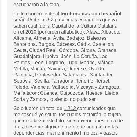
escucharon a la rana.
En lo concerniente al
territorio nacional español
serán 45 de las 52 provincias españolas que ya
saben cual fue la Capital de la Cultura Catalana
en el 2010 (por orden alfabético): Alava, Albacete,
Alicante, Almería, Ávila, Badajoz, Baleares,
Barcelona, Burgos, Cáceres, Cádiz, Castellón,
Ceuta, Ciudad Real, Córdoba, Girona, Granada,
Guadalajara, Huelva, Jaén, La Coruña, Las
Palmas, Leon, Logroño, Lugo, Madrid, Málaga,
Melilla, Murcia, Navarra, Ourense, Oviedo,
Palencia, Pontevedra, Salamanca, Santander,
Segovia, Sevilla, Tarragona, Tenerife, Teruel,
Toledo, Valencia, Valladolid, Vizcaya y Zaragoza.
Me faltaron: Cuenca, Guipuzcoa, Huesca, Lleida,
Soria y Zamora, lo siento, no pudo ser.
Solo fueron un total de
1.212
comunicados que
me casqué yo solito, los cuales recibirán la tarjeta
que encabeza este hilo, sin subvenciones ni na de
na, ¿o es que alguien quiere que además de las
dependencias, mantenimiento limpieza y gastos