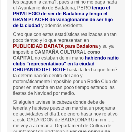
les paguen la cama?, pues a mi no me paga nada
el Ayuntamiento de Badalona, PERO
tengo el
PRIVILEGIO de ser de Badalona y tengo el
GRAN PLACER de vanagloriarme de ser hijo
de la ciudad
y además residente.
Creo que con estas estadísticas realizadas en tan
poco tiempo y lo que representan en
PUBLICIDAD BARATA para Badalona
y su ya
imposible
CAMPAÑA CULTURAL como
CAPITAL
no estaban de mi mano
habiendo radio
clubs "representativos" en la ciudad
CHUPANDO DEL BOTE
hasta la fecha que tomé
la determinación dentro del año y
matemáticamente imposible por un Radio Club de
poner en marcha en tan poco tiempo estando las
fiestas de Navidad por medio.
Si alguien tuviese la cabeza donde debe de
tenerla y hubiese puesto en marcha un programa
de actividades el día 1 de enero hasta hoy relativo
a este GALARDON de BADALONA!! Ummm …..
me voy a acercar al Departament de Cultura del
Ajuntament de Badalona
a ver que opinan de