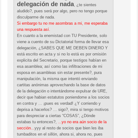
delegación de nada
, ¿te sientes
aludido?, pues será por algo, pero no tengo porque
disculparme de nada.
Si embargo tu no me asombras a mi, me esperaba
una respuesta así.
En cuanto a la enemistad con TU Presidente, solo
viene a cuento de su Dictatorial forma de llevar esa
delegación, ¿SABES QUE ME DEBEN DINERO Y
está escrito en acta y si no lo está es por omisión
explicita del Secretario, porque testigos habían en
esa asamblea; así como las infiltraciones de mi
esposa en asambleas sin estar presente?, pura
manipulación, la misma que intentó enviando
cartitas anónimas aprovechando la base de datos
de la delegación o intentándome expulsar de URE,
decir que habian estatutos poniendome a los socios
en contra y … ¡pues es verdad! ¿Y corriendo y
deprisa a hacerlos? … sigo?, mira si tengo motivos
para despreciar a ciertas “COSAS”, ¿Dónde
estabas tu entonces?,
...yo no era aún socio de la
sección...
yyy al resto de socios que bien les iba
tumbaditos en el sillón, ahora si, ahora no, pues