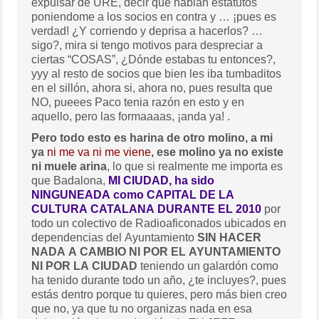
expulsar de URE, decir que habian estatutos
poniendome a los socios en contra y … ¡pues es
verdad! ¿Y corriendo y deprisa a hacerlos? …
sigo?, mira si tengo motivos para despreciar a
ciertas “COSAS”, ¿Dónde estabas tu entonces?,
yyy al resto de socios que bien les iba tumbaditos
en el sillón, ahora si, ahora no, pues resulta que
NO, pueees Paco tenia razón en esto y en
aquello, pero las formaaaas, ¡anda ya! .
Pero todo esto es harina de otro molino, a mi
ya
ni me va ni me viene
, ese molino ya no existe
ni muele arina
, lo que si realmente me importa es
que Badalona,
MI CIUDAD, ha sido
NINGUNEADA como CAPITAL DE LA
CULTURA CATALANA DURANTE EL 2010
por
todo un colectivo de Radioaficonados ubicados en
dependencias del Ayuntamiento
SIN HACER
NADA A CAMBIO NI POR EL AYUNTAMIENTO
NI POR LA CIUDAD
teniendo un galardón como
ha tenido durante todo un año, ¿te incluyes?, pues
estás dentro porque tu quieres, pero más bien creo
que no, ya que tu no organizas nada en esa