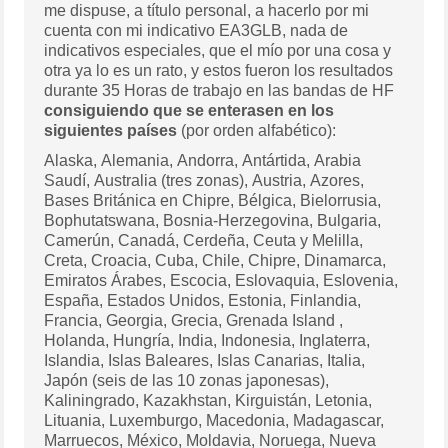
me dispuse, a título personal, a hacerlo por mi
cuenta con mi indicativo EA3GLB, nada de
indicativos especiales, que el mío por una cosa y
otra ya lo es un rato, y estos fueron los resultados
durante 35 Horas de trabajo en las bandas de HF
consiguiendo que se enterasen en los
siguientes países
(por orden alfabético):
Alaska, Alemania, Andorra, Antártida, Arabia
Saudí, Australia (tres zonas), Austria, Azores,
Bases Británica en Chipre, Bélgica, Bielorrusia,
Bophutatswana, Bosnia-Herzegovina, Bulgaria,
Camerún, Canadá, Cerdeña, Ceuta y Melilla,
Creta, Croacia, Cuba, Chile, Chipre, Dinamarca,
Emiratos Árabes, Escocia, Eslovaquia, Eslovenia,
España, Estados Unidos, Estonia, Finlandia,
Francia, Georgia, Grecia, Grenada Island ,
Holanda, Hungría, India, Indonesia, Inglaterra,
Islandia, Islas Baleares, Islas Canarias, Italia,
Japón (seis de las 10 zonas japonesas),
Kaliningrado, Kazakhstan, Kirguistán, Letonia,
Lituania, Luxemburgo, Macedonia, Madagascar,
Marruecos, México, Moldavia, Noruega, Nueva