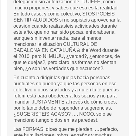
delegación sin autorización de TU JEFE, como
mucho propones, y sabes que esa es la realidad.
En todo caso. y como colectivo, SI OS PODEIS
SENTIR ALUDIDOS si no supisteis aprovechar la
ocasión cuando realizásteis actividades durante
este año, que no han sido pocas, enhorabuena,
aunque sin inventar nada, para al menos
mencionar la situación CULTURAL DE
BADALONA EN CATALUÑA & the Word durante
el 2010, pero NI MUUU, ¿verdad?, ¿entonces, de
que te quejas?, pero claro las formas no sientan
bien, ¿o son las verdades que escuecen?.
En cuanto a dirigir las quejas hacia personas
puntuales no puedo ya que las personas en ese
colectivo u otros soy todos y a quien tu te puedas
referir está para obedecer a los socios y no para
mandar, JUSTAMENTE al revés de cómo crees,
por lo tanto debe de responder a sugerencias,
¿SUGERISTEIS ACASO? …. NOOO, solo se
mencionó (tengo oídos en las paredes).
Las FORMAS: dices que me pierden, …perfecto,
ante humillaciones, robos, engaños y muchas