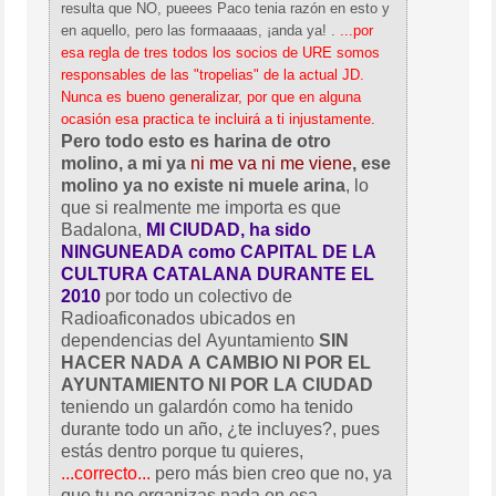
resulta que NO, pueees Paco tenia razón en esto y
en aquello, pero las formaaaas, ¡anda ya! .
...por
esa regla de tres todos los socios de URE somos
responsables de las "tropelias" de la actual JD.
Nunca es bueno generalizar, por que en alguna
ocasión esa practica te incluirá a ti injustamente.
Pero todo esto es harina de otro
molino, a mi ya
ni me va ni me viene
, ese
molino ya no existe ni muele arina
, lo
que si realmente me importa es que
Badalona,
MI CIUDAD, ha sido
NINGUNEADA como CAPITAL DE LA
CULTURA CATALANA DURANTE EL
2010
por todo un colectivo de
Radioaficonados ubicados en
dependencias del Ayuntamiento
SIN
HACER NADA A CAMBIO NI POR EL
AYUNTAMIENTO NI POR LA CIUDAD
teniendo un galardón como ha tenido
durante todo un año, ¿te incluyes?, pues
estás dentro porque tu quieres,
...correcto...
pero más bien creo que no, ya
que tu no organizas nada en esa