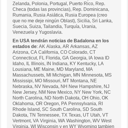
Zelanda, Polonia, Portugal, Puerto Rico, Rep.
Checa (todas las provincias), Rep. Dominicana,
Rumania, Rusia Asiática, Rusia Europea (creo
que no me deje ningún Oblast), Sicilia, Sri Lanka,
Suecia, Suiza, Tailandia, Turquía, Urania,
Venezuela y Yugoslavia.
En USA tendrán noticias de Badalona en los
estados de
: AK Alaska, AR Arkansas, AZ
Arizona, CA California, CO Colorado, CT
Connecticut, FL Florida, GA Georgia, IA Iowa ID
Idaho, IL Illinois, IN Indiana, KY Kentucky, LA
Lousiana, ME Maine, MD Maryland, MA
Massachussets, MI Michigan, MN Minnesota, MS
Mississipi, MO Missouri, MT Montana, NE
Nebraska, NV Nevada, NH New Hampshire, NJ
New Jersey, NM New Mexico, NY New York, NC
North Carolina, ND North Dakota, OH Ohio, OK
Oklahoma, OR Oregon, PA Pennsylvania, RI
Rhode Island, SC South Carolina, SD South
Dakota, TN Tennessee, TX Texas, UT Utah, VT
Vertmont, VA Virginia, WA Washington, WV West
Virginia, WI Wisconsin y en WY Wyoming tambien