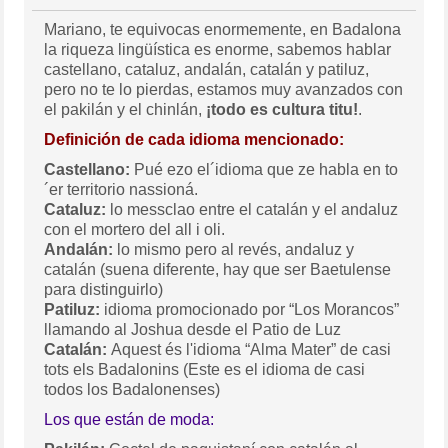
Mariano, te equivocas enormemente, en Badalona
la riqueza lingüística es enorme, sabemos hablar
castellano, cataluz, andalán, catalán y patiluz,
pero no te lo pierdas, estamos muy avanzados con
el pakilán y el chinlán,
¡todo es cultura titu!
.
Definición de cada idioma mencionado:
Castellano:
Pué ezo el´idioma que ze habla en to
´er territorio nassioná.
Cataluz:
lo messclao entre el catalán y el andaluz
con el mortero del all i oli.
Andalán:
lo mismo pero al revés, andaluz y
catalán (suena diferente, hay que ser Baetulense
para distinguirlo)
Patiluz:
idioma promocionado por “Los Morancos”
llamando al Joshua desde el Patio de Luz
Catalán:
Aquest és l'idioma “Alma Mater” de casi
tots els Badalonins (Este es el idioma de casi
todos los Badalonenses)
Los que están de moda: