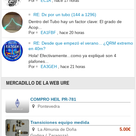
Por
EC1A
,
hace 17 horas
RE: Dx por un tubo (144 a 1296)
Dentro del Tubo hay un factor clave: El grado de
Acop...
Por
EA1FBF
,
hace 20 horas
RE: Desde que empezó el verano... ¿QRM extremo
en 40m?
Hola! Efectivamente...como ya expliqué son 4
plafones...
Por
EA3GEH
,
hace 21 horas
MERCADILLO DE LA WEB URE
COMPRO HEIL PR-781
Pontevedra
Transiciones equipo medida
La Almunia de Doña
5.00€
Godina ( Zaragoza)