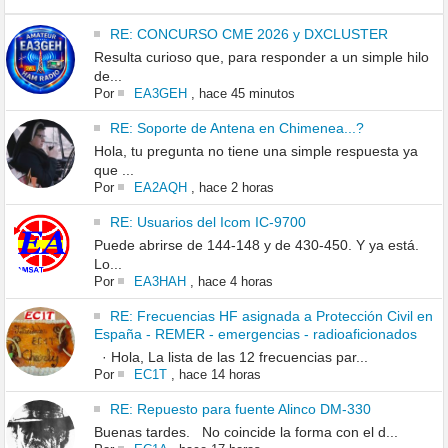
RE: CONCURSO CME 2026 y DXCLUSTER
Resulta curioso que, para responder a un simple hilo
de...
Por
EA3GEH
,
hace 45 minutos
RE: Soporte de Antena en Chimenea...?
Hola, tu pregunta no tiene una simple respuesta ya
que ...
Por
EA2AQH
,
hace 2 horas
RE: Usuarios del Icom IC-9700
Puede abrirse de 144-148 y de 430-450. Y ya está.
Lo...
Por
EA3HAH
,
hace 4 horas
RE: Frecuencias HF asignada a Protección Civil en
España - REMER - emergencias - radioaficionados
· Hola, La lista de las 12 frecuencias par...
Por
EC1T
,
hace 14 horas
RE: Repuesto para fuente Alinco DM-330
Buenas tardes. No coincide la forma con el d...