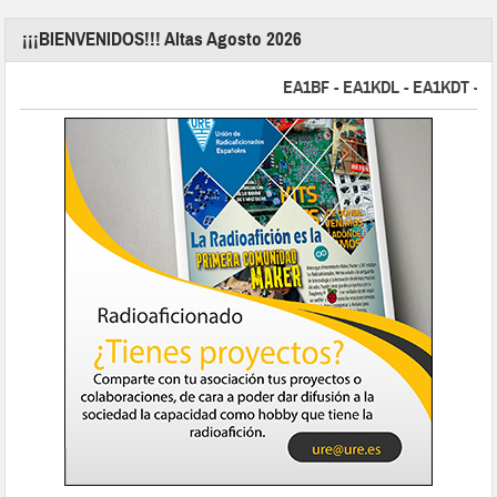
¡¡¡BIENVENIDOS!!! Altas Agosto 2026
EA1BF - EA1KDL - EA1KDT - EA2