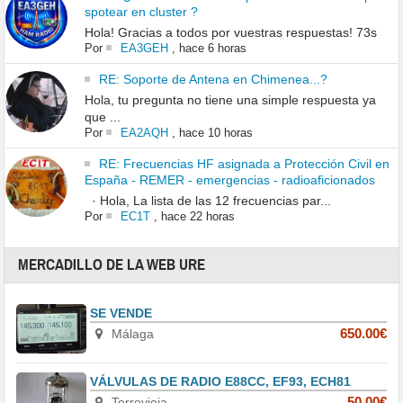
spotear en cluster ?
Hola! Gracias a todos por vuestras respuestas! 73s
Por
EA3GEH
,
hace 6 horas
RE: Soporte de Antena en Chimenea...?
Hola, tu pregunta no tiene una simple respuesta ya
que ...
Por
EA2AQH
,
hace 10 horas
RE: Frecuencias HF asignada a Protección Civil en
España - REMER - emergencias - radioaficionados
· Hola, La lista de las 12 frecuencias par...
Por
EC1T
,
hace 22 horas
MERCADILLO DE LA WEB URE
SE VENDE
Málaga
650.00€
VÁLVULAS DE RADIO E88CC, EF93, ECH81
Torrevieja
50.00€