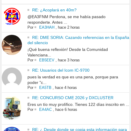
RE: ¿Acoplará en 40m?
@EA3FNM Perdona, se me había pasado
responderte. Antes ...
Por
EA3HAH
,
hace 2 horas
RE: DME SORIA: Cazando referencias en la España
del silencio
¡Qué buena reflexión! Desde la Comunidad
Valenciana...
Por
EB5EEV
,
hace 3 horas
RE: Usuarios del Icom IC-9700
pues la verdad es que es una pena, porque para
poder "c...
Por
EA5TB
,
hace 4 horas
RE: CONCURSO CME 2026 y DXCLUSTER
Eres un tío muy prolífico. Tienes 122 días inscrito en ...
Por
EA4AC
,
hace 6 horas
RE: ¿ Desde donde se copia esta información para