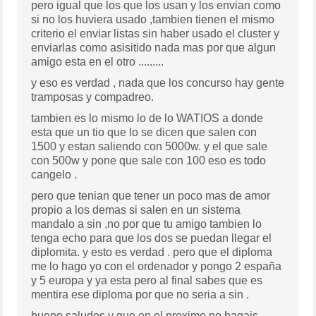
pero igual que los que los usan y los envian como
si no los huviera usado ,tambien tienen el mismo
criterio el enviar listas sin haber usado el cluster y
enviarlas como asisitido nada mas por que algun
amigo esta en el otro .........
y eso es verdad , nada que los concurso hay gente
tramposas y compadreo.
tambien es lo mismo lo de lo WATIOS a donde
esta que un tio que lo se dicen que salen con
1500 y estan saliendo con 5000w. y el que sale
con 500w y pone que sale con 100 eso es todo
cangelo .
pero que tenian que tener un poco mas de amor
propio a los demas si salen en un sistema
mandalo a sin ,no por que tu amigo tambien lo
tenga echo para que los dos se puedan llegar el
diplomita. y esto es verdad . pero que el diploma
me lo hago yo con el ordenador y pongo 2 españa
y 5 europa y ya esta pero al final sabes que es
mentira ese diploma por que no seria a sin .
bueno saludos y que en el proximo no hagais