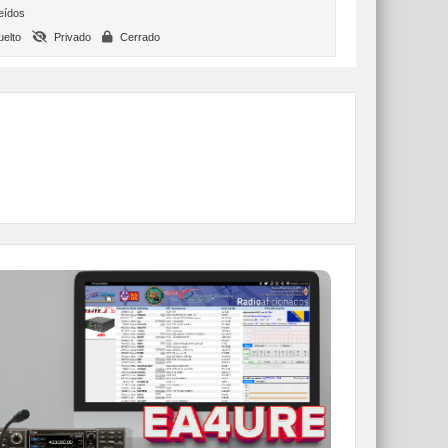
eídos
elto
Privado
Cerrado
WEBCLUSTER EA4URE
Conoce el nuevo WebCluster de URE,
ahora con nuevos filtros e información y
compatible con GDURE