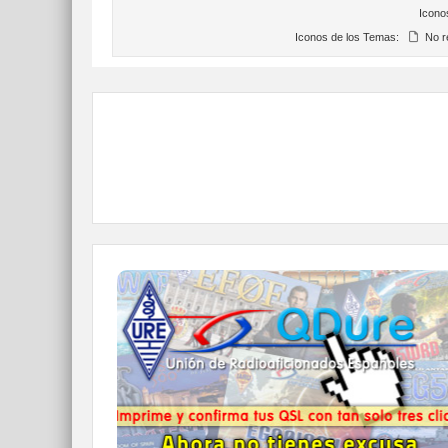
Icono
Iconos de los Temas:
No r
QDURE - https://qsl.ure.es
Imprime y confirma tus QSL en tan solo tres
click.
Nunca fue tan fácil y cómodo
el confirmar tus contactos.