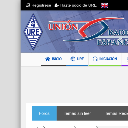
Regístrese
Hazte socio de URE
INICIO
URE
INICIACIÓN
Foros
Temas sin leer
Temas Reci