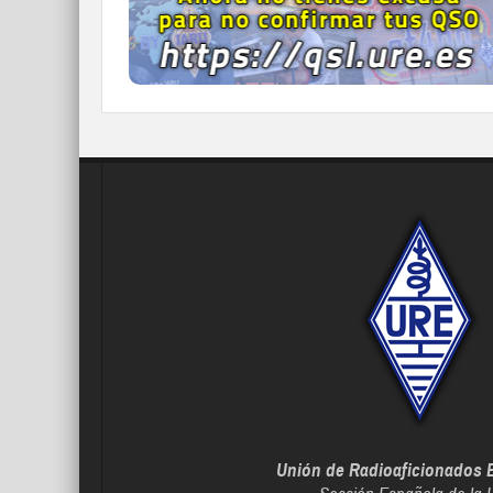
IR A QDURE
Unión de Radioaficionados 