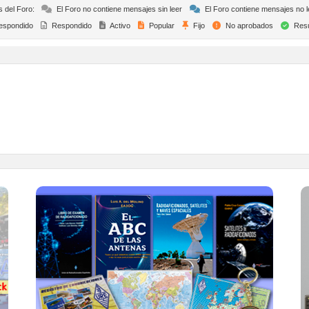
s del Foro:
El Foro no contiene mensajes sin leer
El Foro contiene mensajes no l
espondido
Respondido
Activo
Popular
Fijo
No aprobados
Resu
TIENDA ONLINE URE
Publicaciones, mapas, polos, camisetas,
gorras, tazas, forros polares y mucho más...