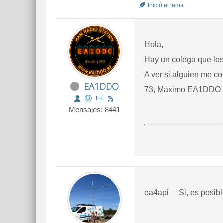
Inició el tema
Hola,
Hay un colega que los
A ver si alguien me cor
EA1DDO
73, Máximo EA1DDO
Mensajes: 8441
ea4api Si, es posib