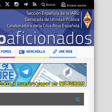
Buscar
Acceso socios
FOROS
MERCADILLO
URE WEB