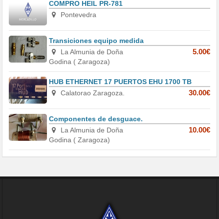
COMPRO HEIL PR-781
Pontevedra
Transiciones equipo medida
La Almunia de Doña
5.00€
Godina ( Zaragoza)
HUB ETHERNET 17 PUERTOS EHU 1700 TB
Calatorao Zaragoza.
30.00€
Componentes de desguace.
La Almunia de Doña
10.00€
Godina ( Zaragoza)