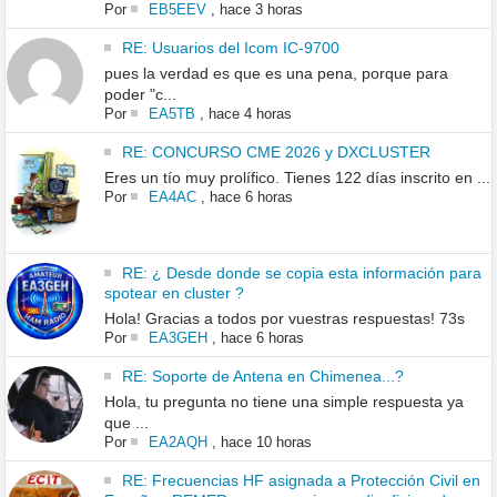
Por
EB5EEV
,
hace 3 horas
RE: Usuarios del Icom IC-9700
pues la verdad es que es una pena, porque para
poder "c...
Por
EA5TB
,
hace 4 horas
RE: CONCURSO CME 2026 y DXCLUSTER
Eres un tío muy prolífico. Tienes 122 días inscrito en ...
Por
EA4AC
,
hace 6 horas
RE: ¿ Desde donde se copia esta información para
spotear en cluster ?
Hola! Gracias a todos por vuestras respuestas! 73s
Por
EA3GEH
,
hace 6 horas
RE: Soporte de Antena en Chimenea...?
Hola, tu pregunta no tiene una simple respuesta ya
que ...
Por
EA2AQH
,
hace 10 horas
RE: Frecuencias HF asignada a Protección Civil en