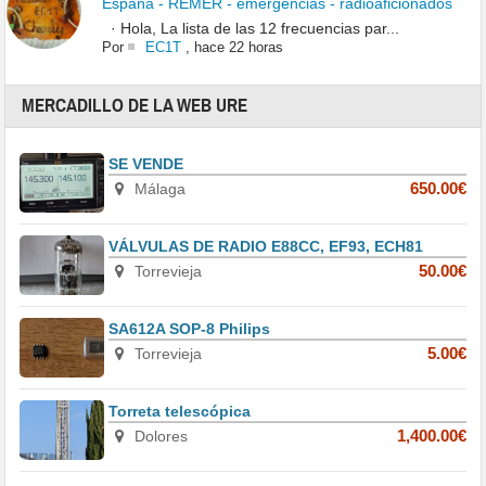
España - REMER - emergencias - radioaficionados
· Hola, La lista de las 12 frecuencias par...
Por
EC1T
,
hace 22 horas
MERCADILLO DE LA WEB URE
SE VENDE
Málaga
650.00€
VÁLVULAS DE RADIO E88CC, EF93, ECH81
Torrevieja
50.00€
SA612A SOP-8 Philips
Torrevieja
5.00€
Torreta telescópica
Dolores
1,400.00€