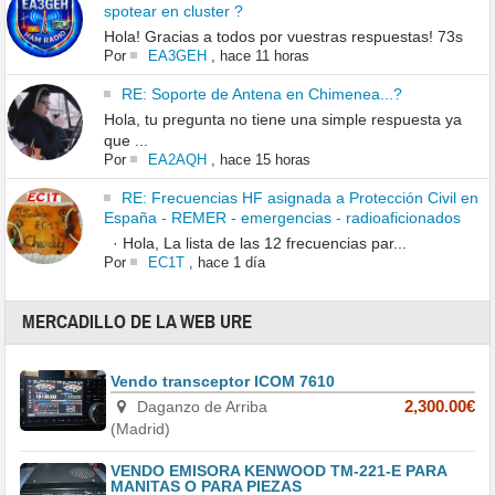
spotear en cluster ?
Hola! Gracias a todos por vuestras respuestas! 73s
Por
EA3GEH
,
hace 11 horas
RE: Soporte de Antena en Chimenea...?
Hola, tu pregunta no tiene una simple respuesta ya
que ...
Por
EA2AQH
,
hace 15 horas
RE: Frecuencias HF asignada a Protección Civil en
España - REMER - emergencias - radioaficionados
· Hola, La lista de las 12 frecuencias par...
Por
EC1T
,
hace 1 día
MERCADILLO DE LA WEB URE
Vendo transceptor ICOM 7610
Daganzo de Arriba
2,300.00€
(Madrid)
VENDO EMISORA KENWOOD TM-221-E PARA
MANITAS O PARA PIEZAS