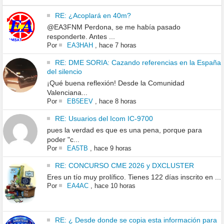
RE: ¿Acoplará en 40m?
@EA3FNM Perdona, se me había pasado
responderte. Antes ...
Por
EA3HAH
,
hace 7 horas
RE: DME SORIA: Cazando referencias en la España
del silencio
¡Qué buena reflexión! Desde la Comunidad
Valenciana...
Por
EB5EEV
,
hace 8 horas
RE: Usuarios del Icom IC-9700
pues la verdad es que es una pena, porque para
poder "c...
Por
EA5TB
,
hace 9 horas
RE: CONCURSO CME 2026 y DXCLUSTER
Eres un tío muy prolífico. Tienes 122 días inscrito en ...
Por
EA4AC
,
hace 10 horas
RE: ¿ Desde donde se copia esta información para