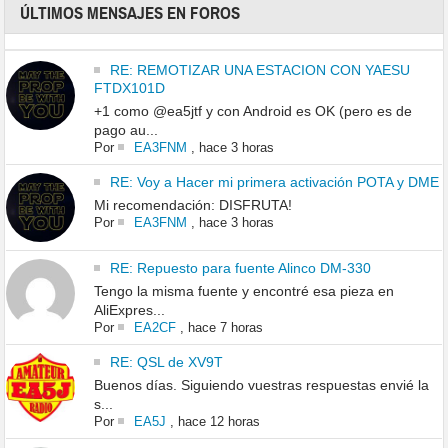
ÚLTIMOS MENSAJES EN FOROS
RE: REMOTIZAR UNA ESTACION CON YAESU
FTDX101D
+1 como @ea5jtf y con Android es OK (pero es de
pago au...
Por
EA3FNM
,
hace 3 horas
RE: Voy a Hacer mi primera activación POTA y DME
Mi recomendación: DISFRUTA!
Por
EA3FNM
,
hace 3 horas
RE: Repuesto para fuente Alinco DM-330
Tengo la misma fuente y encontré esa pieza en
AliExpres...
Por
EA2CF
,
hace 7 horas
RE: QSL de XV9T
Buenos días. Siguiendo vuestras respuestas envié la
s...
Por
EA5J
,
hace 12 horas