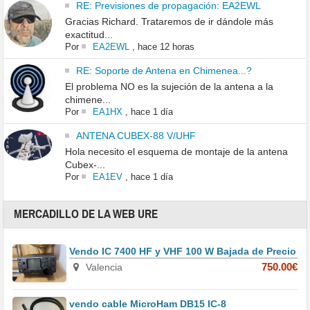
RE: Previsiones de propagación: EA2EWL
Gracias Richard. Trataremos de ir dándole más
exactitud...
Por
EA2EWL
,
hace 12 horas
RE: Soporte de Antena en Chimenea...?
El problema NO es la sujeción de la antena a la
chimene...
Por
EA1HX
,
hace 1 día
ANTENA CUBEX-88 V/UHF
Hola necesito el esquema de montaje de la antena
Cubex-...
Por
EA1EV
,
hace 1 día
MERCADILLO DE LA WEB URE
Vendo IC 7400 HF y VHF 100 W Bajada de Precio
Valencia
750.00€
vendo cable MicroHam DB15 IC-8