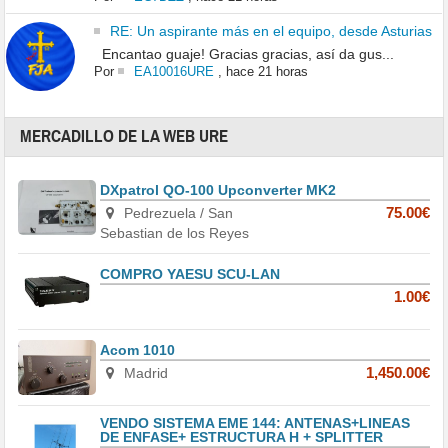
RE: Un aspirante más en el equipo, desde Asturias
Encantao guaje! Gracias gracias, así da gus...
Por
EA10016URE
,
hace 21 horas
MERCADILLO DE LA WEB URE
DXpatrol QO-100 Upconverter MK2
Pedrezuela / San
75.00€
Sebastian de los Reyes
COMPRO YAESU SCU-LAN
1.00€
Acom 1010
Madrid
1,450.00€
VENDO SISTEMA EME 144: ANTENAS+LINEAS
DE ENFASE+ ESTRUCTURA H + SPLITTER