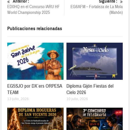
Anterior :
Siguiente :
ED0HQ en el Concurso IARU HF
EG6AFM – Fortaleza de La Mola
World Championship 2025
(Mahón)
Publicaciones relacionadas
EG5SJO por DX´ers ORPESA
Diploma Gijón Fiestas del
TEAM
Cielo 2026
13 julio, 2026
10 julio, 2026