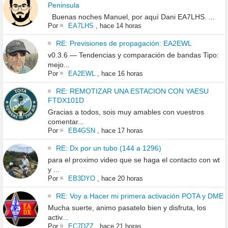
Peninsula
Buenas noches Manuel, por aquí Dani EA7LHS. ...
Por
EA7LHS
,
hace 14 horas
RE: Previsiones de propagación: EA2EWL
v0.3.6 — Tendencias y comparación de bandas Tipo:
mejo...
Por
EA2EWL
,
hace 16 horas
RE: REMOTIZAR UNA ESTACION CON YAESU
FTDX101D
Gracias a todos, sois muy amables con vuestros
comentar...
Por
EB4GSN
,
hace 17 horas
RE: Dx por un tubo (144 a 1296)
para el proximo video que se haga el contacto con wt
y ...
Por
EB3DYO
,
hace 20 horas
RE: Voy a Hacer mi primera activación POTA y DME
Mucha suerte, animo pasatelo bien y disfruta, los
activ...
Por
EC7DZZ
,
hace 21 horas