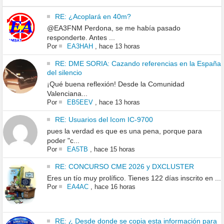
RE: ¿Acoplará en 40m?
@EA3FNM Perdona, se me había pasado
responderte. Antes ...
Por
EA3HAH
,
hace 13 horas
RE: DME SORIA: Cazando referencias en la España
del silencio
¡Qué buena reflexión! Desde la Comunidad
Valenciana...
Por
EB5EEV
,
hace 13 horas
RE: Usuarios del Icom IC-9700
pues la verdad es que es una pena, porque para
poder "c...
Por
EA5TB
,
hace 15 horas
RE: CONCURSO CME 2026 y DXCLUSTER
Eres un tío muy prolífico. Tienes 122 días inscrito en ...
Por
EA4AC
,
hace 16 horas
RE: ¿ Desde donde se copia esta información para