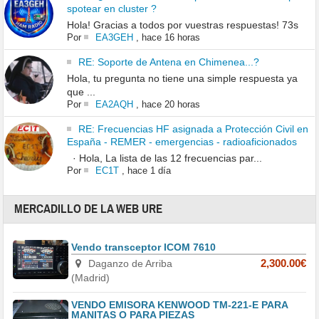
spotear en cluster ?
Hola! Gracias a todos por vuestras respuestas! 73s
Por
EA3GEH
,
hace 16 horas
RE: Soporte de Antena en Chimenea...?
Hola, tu pregunta no tiene una simple respuesta ya
que ...
Por
EA2AQH
,
hace 20 horas
RE: Frecuencias HF asignada a Protección Civil en
España - REMER - emergencias - radioaficionados
· Hola, La lista de las 12 frecuencias par...
Por
EC1T
,
hace 1 día
MERCADILLO DE LA WEB URE
Vendo transceptor ICOM 7610
Daganzo de Arriba
2,300.00€
(Madrid)
VENDO EMISORA KENWOOD TM-221-E PARA
MANITAS O PARA PIEZAS