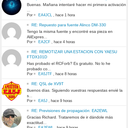
Buenas. Mañana intentaré hacer mi primera activación
...
Por
EA4JCL
,
hace 1 hora
RE: Repuesto para fuente Alinco DM-330
Tengo la misma fuente y encontré esa pieza en
AliExpres...
Por
EA2CF
,
hace 4 horas
RE: REMOTIZAR UNA ESTACION CON YAESU
FTDX101D
Has probado el RCForb? Es gratuito. No lo he
probado co...
Por
EA5JTF
,
hace 8 horas
RE: QSL de XV9T
Buenos días. Siguiendo vuestras respuestas envié la
s...
Por
EA5J
,
hace 9 horas
RE: Previsiones de propagación: EA2EWL
Gracias Richard. Trataremos de ir dándole más
exactitud...
Por
EA2EWL
,
hace 9 horas