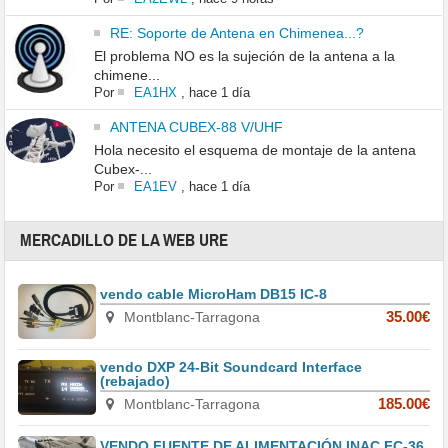
RE: Soporte de Antena en Chimenea...?
El problema NO es la sujeción de la antena a la
chimene...
Por
EA1HX
,
hace 1 día
ANTENA CUBEX-88 V/UHF
Hola necesito el esquema de montaje de la antena
Cubex-...
Por
EA1EV
,
hace 1 día
MERCADILLO DE LA WEB URE
vendo cable MicroHam DB15 IC-8
Montblanc-Tarragona
35.00€
vendo DXP 24-Bit Soundcard Interface
(rebajado)
Montblanc-Tarragona
185.00€
VENDO FUENTE DE ALIMENTACIÓN INAC FC-36