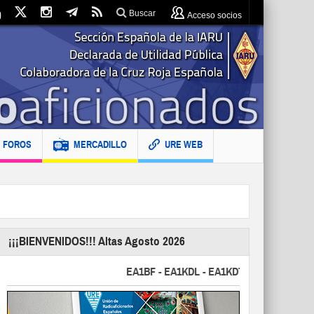
Buscar
Acceso socios
FOROS
MERCADILLO
URE WEB
¡¡¡BIENVENIDOS!!! Altas Agosto 2026
EA1BF - EA1KDL - EA1KDT - EA2FBJ - EA2FJU 