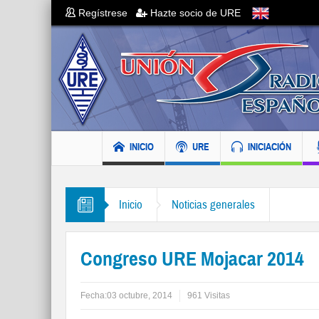
Regístrese
Hazte socio de URE
INICIO
URE
INICIACIÓN
Inicio
Noticias generales
Congreso URE Mojacar 2014
Fecha:
03 octubre, 2014
961 Visitas