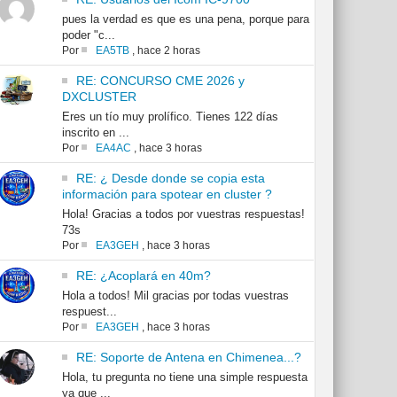
pues la verdad es que es una pena, porque para
poder "c...
Por
EA5TB
,
hace 2 horas
RE: CONCURSO CME 2026 y
DXCLUSTER
Eres un tío muy prolífico. Tienes 122 días
inscrito en ...
Por
EA4AC
,
hace 3 horas
RE: ¿ Desde donde se copia esta
información para spotear en cluster ?
Hola! Gracias a todos por vuestras respuestas!
73s
Por
EA3GEH
,
hace 3 horas
RE: ¿Acoplará en 40m?
Hola a todos! Mil gracias por todas vuestras
respuest...
Por
EA3GEH
,
hace 3 horas
RE: Soporte de Antena en Chimenea...?
Hola, tu pregunta no tiene una simple respuesta
ya que ...