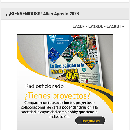
¡¡¡BIENVENIDOS!!! Altas Agosto 2026
EA1BF - EA1KDL - EA1KDT - EA2F