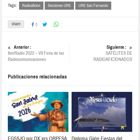
Tags:
Radioaficion
Secciones URE
URE San Fernando
share
0
Anterior :
Siguiente :
IberRadio 2022 – VII Feria de las
SATÉLITES DE
Radiocomunicaciones
RADIOAFICIONADOS
Publicaciones relacionadas
EG5SJO por DX´ers ORPESA
Diploma Gijón Fiestas del