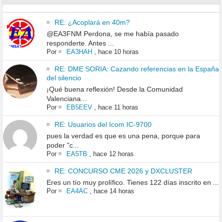
RE: ¿Acoplará en 40m?
@EA3FNM Perdona, se me había pasado
responderte. Antes ...
Por
EA3HAH
,
hace 10 horas
RE: DME SORIA: Cazando referencias en la España
del silencio
¡Qué buena reflexión! Desde la Comunidad
Valenciana...
Por
EB5EEV
,
hace 11 horas
RE: Usuarios del Icom IC-9700
pues la verdad es que es una pena, porque para
poder "c...
Por
EA5TB
,
hace 12 horas
RE: CONCURSO CME 2026 y DXCLUSTER
Eres un tío muy prolífico. Tienes 122 días inscrito en ...
Por
EA4AC
,
hace 14 horas