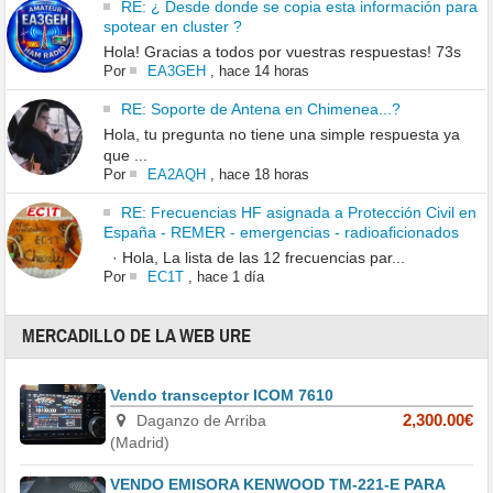
RE: ¿ Desde donde se copia esta información para
spotear en cluster ?
Hola! Gracias a todos por vuestras respuestas! 73s
Por
EA3GEH
,
hace 14 horas
RE: Soporte de Antena en Chimenea...?
Hola, tu pregunta no tiene una simple respuesta ya
que ...
Por
EA2AQH
,
hace 18 horas
RE: Frecuencias HF asignada a Protección Civil en
España - REMER - emergencias - radioaficionados
· Hola, La lista de las 12 frecuencias par...
Por
EC1T
,
hace 1 día
MERCADILLO DE LA WEB URE
Vendo transceptor ICOM 7610
Daganzo de Arriba
2,300.00€
(Madrid)
VENDO EMISORA KENWOOD TM-221-E PARA