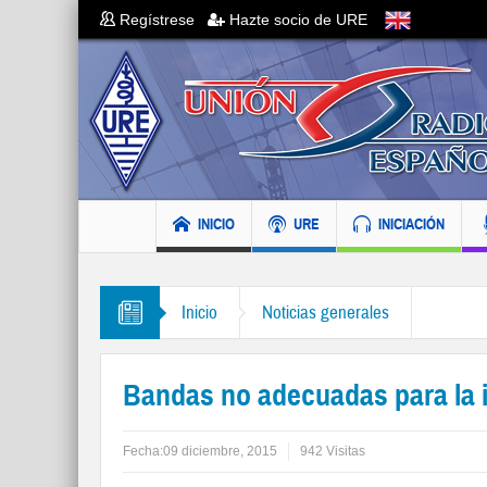
Regístrese
Hazte socio de URE
INICIO
URE
INICIACIÓN
Inicio
Noticias generales
Bandas no adecuadas para la i
Fecha:
09 diciembre, 2015
942 Visitas