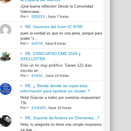
¡Qué buena reflexión! Desde la Comunidad
Valenciana...
Por
EB5EEV
,
hace 7 horas
RE: Usuarios del Icom IC-9700
pues la verdad es que es una pena, porque para
poder "c...
Por
EA5TB
,
hace 9 horas
RE: CONCURSO CME 2026 y
DXCLUSTER
Eres un tío muy prolífico. Tienes 122 días
inscrito en ...
Por
EA4AC
,
hace 10 horas
RE: ¿ Desde donde se copia esta
información para spotear en cluster ?
Hola! Gracias a todos por vuestras respuestas!
73s
Por
EA3GEH
,
hace 10 horas
RE: Soporte de Antena en Chimenea...?
Hola, tu pregunta no tiene una simple respuesta
ya que ...