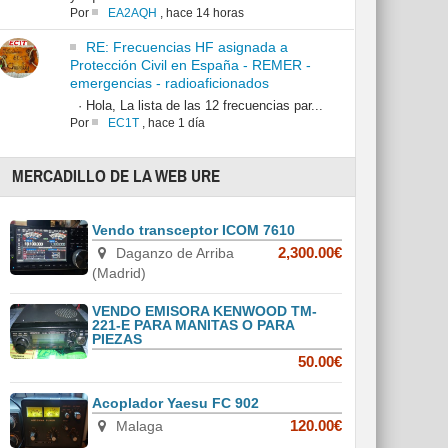
Por
EA2AQH
,
hace 14 horas
RE: Frecuencias HF asignada a
Protección Civil en España - REMER -
emergencias - radioaficionados
· Hola, La lista de las 12 frecuencias par...
Por
EC1T
,
hace 1 día
MERCADILLO DE LA WEB URE
Vendo transceptor ICOM 7610
Daganzo de Arriba
2,300.00€
(Madrid)
VENDO EMISORA KENWOOD TM-
221-E PARA MANITAS O PARA
PIEZAS
50.00€
Acoplador Yaesu FC 902
Malaga
120.00€