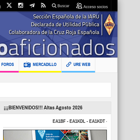
Buscar
Acceso socios
FOROS
MERCADILLO
URE WEB
¡¡¡BIENVENIDOS!!! Altas Agosto 2026
EA1BF - EA1KDL - EA1KDT - EA2FBJ - EA2FJU - 