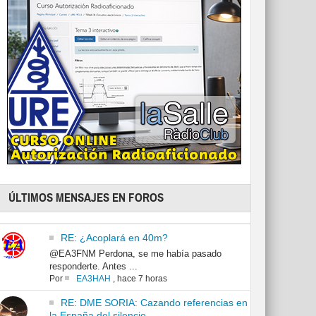
ÚLTIMOS MENSAJES EN FOROS
RE: ¿Acoplará en 40m?
@EA3FNM Perdona, se me había pasado
responderte. Antes ...
Por
EA3HAH
,
hace 7 horas
RE: DME SORIA: Cazando referencias en
la España del silencio