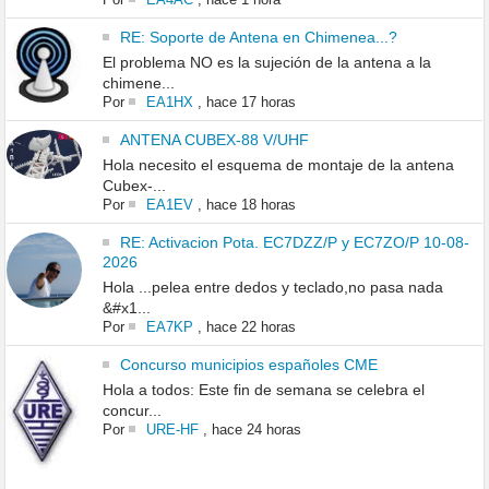
RE: Soporte de Antena en Chimenea...?
El problema NO es la sujeción de la antena a la
chimene...
Por
EA1HX
,
hace 17 horas
ANTENA CUBEX-88 V/UHF
Hola necesito el esquema de montaje de la antena
Cubex-...
Por
EA1EV
,
hace 18 horas
RE: Activacion Pota. EC7DZZ/P y EC7ZO/P 10-08-
2026
Hola ...pelea entre dedos y teclado,no pasa nada
&#x1...
Por
EA7KP
,
hace 22 horas
Concurso municipios españoles CME
Hola a todos: Este fin de semana se celebra el
concur...
Por
URE-HF
,
hace 24 horas