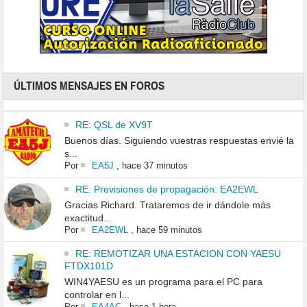
ÚLTIMOS MENSAJES EN FOROS
RE: QSL de XV9T
Buenos días. Siguiendo vuestras respuestas envié la
s...
Por
EA5J
,
hace 37 minutos
RE: Previsiones de propagación: EA2EWL
Gracias Richard. Trataremos de ir dándole más
exactitud...
Por
EA2EWL
,
hace 59 minutos
RE: REMOTIZAR UNA ESTACION CON YAESU
FTDX101D
WIN4YAESU es un programa para el PC para
controlar en l...
Por
EA4AC
,
hace 1 hora