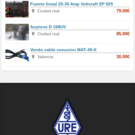
Fuente lineal 25-30 Amp Voltcraft EP 925
Ciudad real
79.00€
Anytone D 168UV
Ciudad real
85.00€
Vendo cable conexion MAT-40-K
Valencia
30.00€