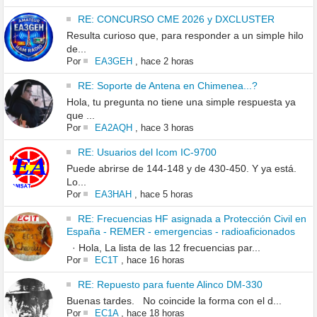
RE: CONCURSO CME 2026 y DXCLUSTER
Resulta curioso que, para responder a un simple hilo
de...
Por
EA3GEH
,
hace 2 horas
RE: Soporte de Antena en Chimenea...?
Hola, tu pregunta no tiene una simple respuesta ya
que ...
Por
EA2AQH
,
hace 3 horas
RE: Usuarios del Icom IC-9700
Puede abrirse de 144-148 y de 430-450. Y ya está.
Lo...
Por
EA3HAH
,
hace 5 horas
RE: Frecuencias HF asignada a Protección Civil en
España - REMER - emergencias - radioaficionados
· Hola, La lista de las 12 frecuencias par...
Por
EC1T
,
hace 16 horas
RE: Repuesto para fuente Alinco DM-330
Buenas tardes. No coincide la forma con el d...
Por
EC1A
,
hace 18 horas