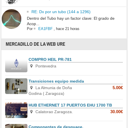
RE: Dx por un tubo (144 a 1296)
Dentro del Tubo hay un factor clave: El grado de
Acop...
Por
EA1FBF
,
hace 21 horas
MERCADILLO DE LA WEB URE
COMPRO HEIL PR-781
Pontevedra
Transiciones equipo medida
La Almunia de Doña
5.00€
Godina ( Zaragoza)
HUB ETHERNET 17 PUERTOS EHU 1700 TB
Calatorao Zaragoza.
30.00€
Componentes de desguace.