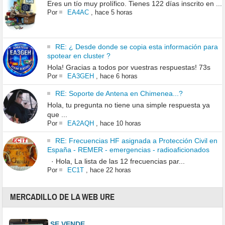
Eres un tío muy prolífico. Tienes 122 días inscrito en ...
Por
EA4AC
,
hace 5 horas
RE: ¿ Desde donde se copia esta información para
spotear en cluster ?
Hola! Gracias a todos por vuestras respuestas! 73s
Por
EA3GEH
,
hace 6 horas
RE: Soporte de Antena en Chimenea...?
Hola, tu pregunta no tiene una simple respuesta ya
que ...
Por
EA2AQH
,
hace 10 horas
RE: Frecuencias HF asignada a Protección Civil en
España - REMER - emergencias - radioaficionados
· Hola, La lista de las 12 frecuencias par...
Por
EC1T
,
hace 22 horas
MERCADILLO DE LA WEB URE
SE VENDE