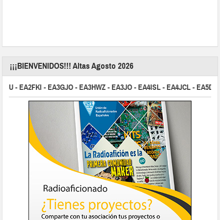
¡¡¡BIENVENIDOS!!! Altas Agosto 2026
U - EA2FKI - EA3GJO - EA3HWZ - EA3JO - EA4ISL - EA4JCL - EA5DO 