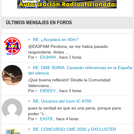
ÚLTIMOS MENSAJES EN FOROS
RE: ¿Acoplará en 40m?
@EA3FNM Perdona, se me había pasado
responderte. Antes ...
Por
EA3HAH
,
hace 2 horas
RE: DME SORIA: Cazando referencias en la España
del silencio
¡Qué buena reflexión! Desde la Comunidad
Valenciana...
Por
EB5EEV
,
hace 3 horas
RE: Usuarios del Icom IC-9700
pues la verdad es que es una pena, porque para
poder "c...
Por
EA5TB
,
hace 4 horas
RE: CONCURSO CME 2026 y DXCLUSTER