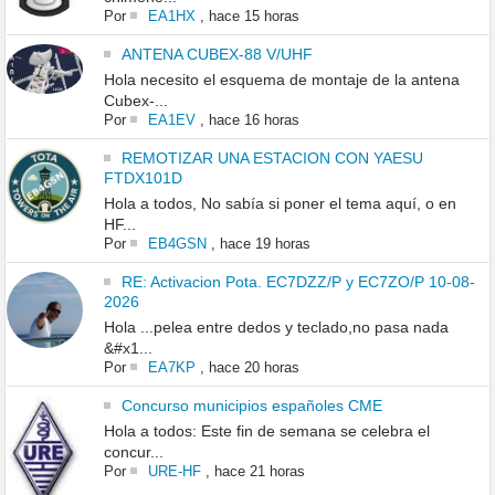
Por
EA1HX
,
hace 15 horas
ANTENA CUBEX-88 V/UHF
Hola necesito el esquema de montaje de la antena
Cubex-...
Por
EA1EV
,
hace 16 horas
REMOTIZAR UNA ESTACION CON YAESU
FTDX101D
Hola a todos, No sabía si poner el tema aquí, o en
HF...
Por
EB4GSN
,
hace 19 horas
RE: Activacion Pota. EC7DZZ/P y EC7ZO/P 10-08-
2026
Hola ...pelea entre dedos y teclado,no pasa nada
&#x1...
Por
EA7KP
,
hace 20 horas
Concurso municipios españoles CME
Hola a todos: Este fin de semana se celebra el
concur...
Por
URE-HF
,
hace 21 horas