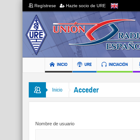
Regístrese
Hazte socio de URE
INICIO
URE
INICIACIÓN
Acceder
Inicio
Nombre de usuario