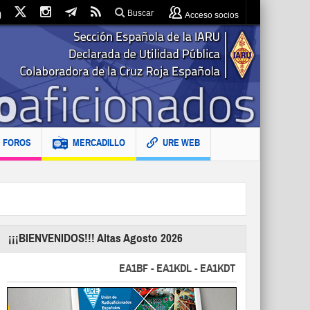
Buscar
Acceso socios
FOROS
MERCADILLO
URE WEB
¡¡¡BIENVENIDOS!!! Altas Agosto 2026
EA1BF - EA1KDL - EA1KDT - EA2FBJ - EA2FJU - 