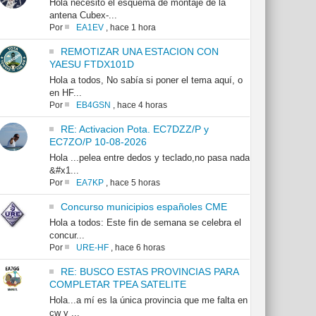
Hola necesito el esquema de montaje de la
antena Cubex-...
Por
EA1EV
,
hace 1 hora
REMOTIZAR UNA ESTACION CON
YAESU FTDX101D
Hola a todos, No sabía si poner el tema aquí, o
en HF...
Por
EB4GSN
,
hace 4 horas
RE: Activacion Pota. EC7DZZ/P y
EC7ZO/P 10-08-2026
Hola ...pelea entre dedos y teclado,no pasa nada
&#x1...
Por
EA7KP
,
hace 5 horas
Concurso municipios españoles CME
Hola a todos: Este fin de semana se celebra el
concur...
Por
URE-HF
,
hace 6 horas
RE: BUSCO ESTAS PROVINCIAS PARA
COMPLETAR TPEA SATELITE
Hola...a mí es la única provincia que me falta en
cw y ...