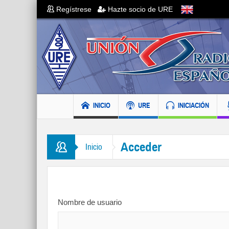
Regístrese
Hazte socio de URE
INICIO
URE
INICIACIÓN
Acceder
Inicio
Nombre de usuario