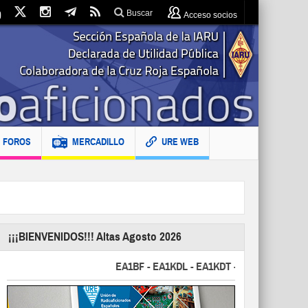
Buscar
Acceso socios
FOROS
MERCADILLO
URE WEB
¡¡¡BIENVENIDOS!!! Altas Agosto 2026
EA1BF - EA1KDL - EA1KDT - EA2FBJ - EA2FJU - 