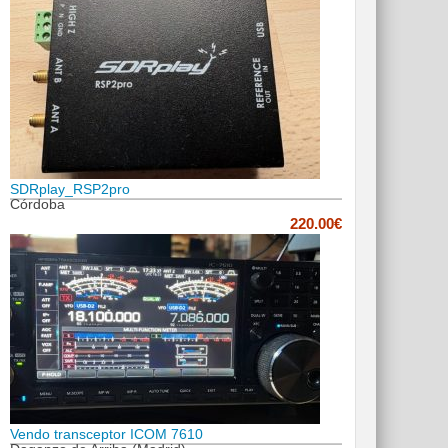
SDRplay_RSP2pro
Córdoba
220.00€
Vendo transceptor ICOM 7610