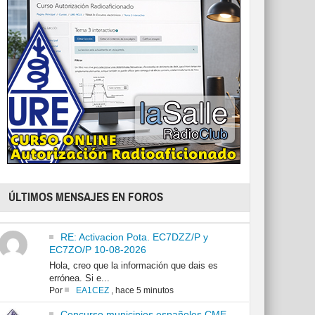
ÚLTIMOS MENSAJES EN FOROS
RE: Activacion Pota. EC7DZZ/P y
EC7ZO/P 10-08-2026
Hola, creo que la información que dais es
errónea. Si e...
Por
EA1CEZ
,
hace 5 minutos
Concurso municipios españoles CME