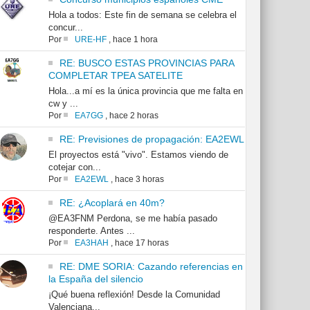
Hola a todos: Este fin de semana se celebra el
concur...
Por
URE-HF
,
hace 1 hora
RE: BUSCO ESTAS PROVINCIAS PARA
COMPLETAR TPEA SATELITE
Hola...a mí es la única provincia que me falta en
cw y ...
Por
EA7GG
,
hace 2 horas
RE: Previsiones de propagación: EA2EWL
El proyectos está "vivo". Estamos viendo de
cotejar con...
Por
EA2EWL
,
hace 3 horas
RE: ¿Acoplará en 40m?
@EA3FNM Perdona, se me había pasado
responderte. Antes ...
Por
EA3HAH
,
hace 17 horas
RE: DME SORIA: Cazando referencias en
la España del silencio
¡Qué buena reflexión! Desde la Comunidad
Valenciana...