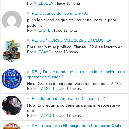
Por
EB5EEV
,
hace 10 horas
RE: Usuarios del Icom IC-9700
pues la verdad es que es una pena, porque para
poder "c...
Por
EA5TB
,
hace 12 horas
RE: CONCURSO CME 2026 y DXCLUSTER
Eres un tío muy prolífico. Tienes 122 días inscrito en ...
Por
EA4AC
,
hace 13 horas
RE: ¿ Desde donde se copia esta información para
spotear en cluster ?
Hola! Gracias a todos por vuestras respuestas! 73s
Por
EA3GEH
,
hace 13 horas
RE: Soporte de Antena en Chimenea...?
Hola, tu pregunta no tiene una simple respuesta ya
que ...
Por
EA2AQH
,
hace 17 horas
RE: Frecuencias HF asignada a Protección Civil en