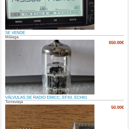
SE VENDE
Málaga
650.00€
VÁLVULAS DE RADIO E88CC, EF93, ECH81
Torrevieja
50.00€