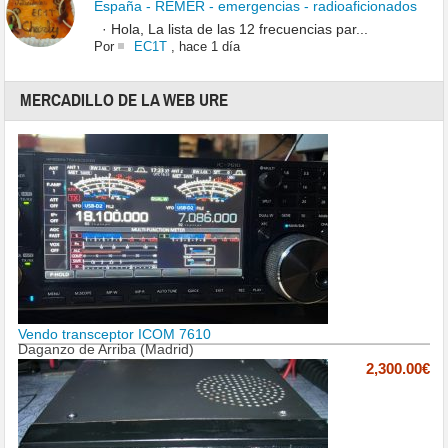
España - REMER - emergencias - radioaficionados
· Hola, La lista de las 12 frecuencias par...
Por
EC1T
,
hace 1 día
MERCADILLO DE LA WEB URE
Vendo transceptor ICOM 7610
Daganzo de Arriba (Madrid)
2,300.00€