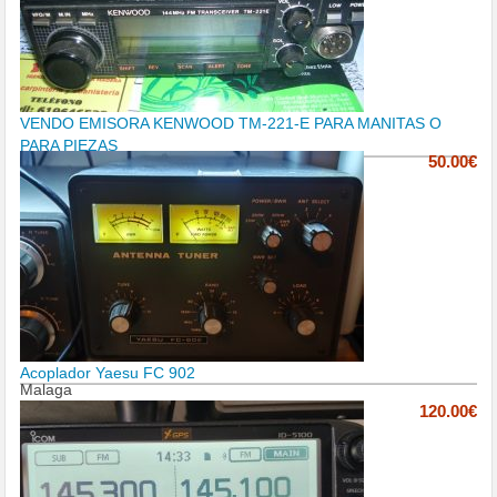
VENDO EMISORA KENWOOD TM-221-E PARA MANITAS O
PARA PIEZAS
50.00€
Acoplador Yaesu FC 902
Malaga
120.00€