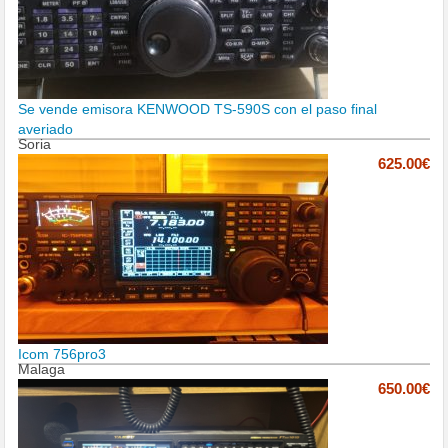
Se vende emisora KENWOOD TS-590S con el paso final
averiado
Soria
625.00€
Icom 756pro3
Malaga
650.00€