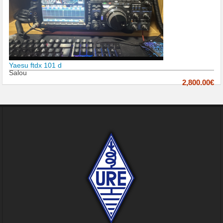
Yaesu ftdx 101 d
Salou
2,800.00€