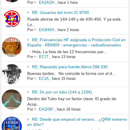
Por
EA2AQH
,
hace 1 hora
RE: Usuarios del Icom IC-9700
Puede abrirse de 144-148 y de 430-450. Y ya está.
Lo...
Por
EA3HAH
,
hace 2 horas
RE: Frecuencias HF asignada a Protección Civil en
España - REMER - emergencias - radioaficionados
· Hola, La lista de las 12 frecuencias par...
Por
EC1T
,
hace 13 horas
RE: Repuesto para fuente Alinco DM-330
Buenas tardes. No coincide la forma con el d...
Por
EC1A
,
hace 15 horas
RE: Dx por un tubo (144 a 1296)
Dentro del Tubo hay un factor clave: El grado de
Acop...
Por
EA1FBF
,
hace 18 horas
RE: Desde que empezó el verano... ¿QRM extremo
en 40m?