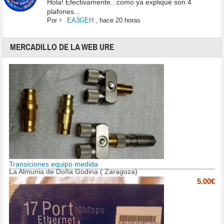
Hola! Efectivamente...como ya expliqué son 4
plafones...
Por
EA3GEH
,
hace 20 horas
MERCADILLO DE LA WEB URE
Transiciones equipo medida
La Almunia de Doña Godina ( Zaragoza)
5.00€