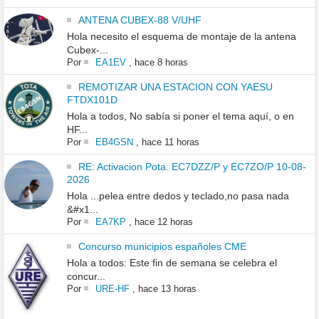
ANTENA CUBEX-88 V/UHF
Hola necesito el esquema de montaje de la antena
Cubex-...
Por
EA1EV
,
hace 8 horas
REMOTIZAR UNA ESTACION CON YAESU
FTDX101D
Hola a todos, No sabía si poner el tema aquí, o en
HF...
Por
EB4GSN
,
hace 11 horas
RE: Activacion Pota. EC7DZZ/P y EC7ZO/P 10-08-
2026
Hola ...pelea entre dedos y teclado,no pasa nada
&#x1...
Por
EA7KP
,
hace 12 horas
Concurso municipios españoles CME
Hola a todos: Este fin de semana se celebra el
concur...
Por
URE-HF
,
hace 13 horas