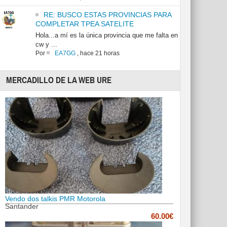
RE: BUSCO ESTAS PROVINCIAS PARA
COMPLETAR TPEA SATELITE
Hola...a mí es la única provincia que me falta en
cw y ...
Por
EA7GG
,
hace 21 horas
MERCADILLO DE LA WEB URE
Vendo dos talkis PMR Motorola
Santander
60.00€