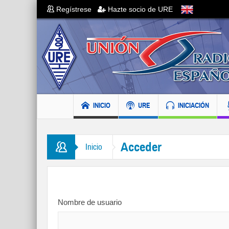
Regístrese
Hazte socio de URE
INICIO
URE
INICIACIÓN
Acceder
Inicio
Nombre de usuario