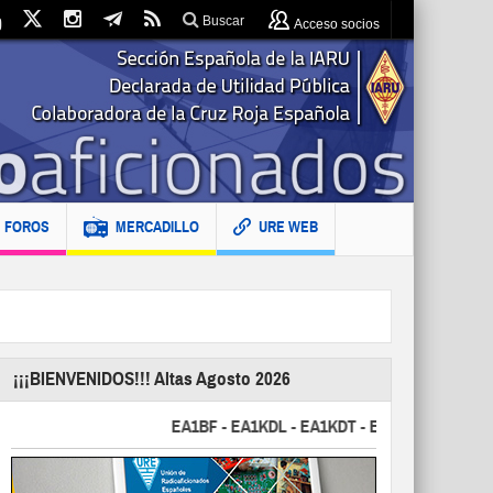
Buscar
Acceso socios
FOROS
MERCADILLO
URE WEB
¡¡¡BIENVENIDOS!!! Altas Agosto 2026
EA1BF - EA1KDL - EA1KDT - EA2FBJ - EA2FJU - EA