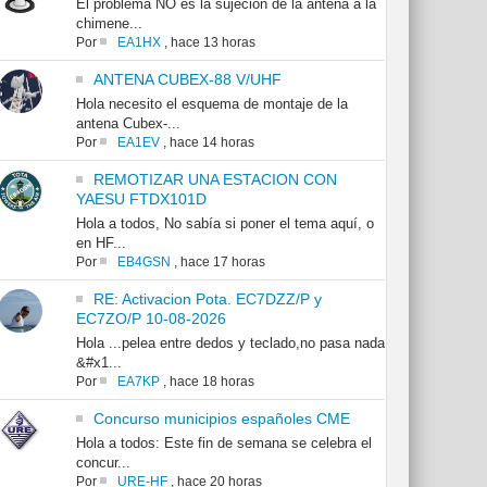
El problema NO es la sujeción de la antena a la
chimene...
Por
EA1HX
,
hace 13 horas
ANTENA CUBEX-88 V/UHF
Hola necesito el esquema de montaje de la
antena Cubex-...
Por
EA1EV
,
hace 14 horas
REMOTIZAR UNA ESTACION CON
YAESU FTDX101D
Hola a todos, No sabía si poner el tema aquí, o
en HF...
Por
EB4GSN
,
hace 17 horas
RE: Activacion Pota. EC7DZZ/P y
EC7ZO/P 10-08-2026
Hola ...pelea entre dedos y teclado,no pasa nada
&#x1...
Por
EA7KP
,
hace 18 horas
Concurso municipios españoles CME
Hola a todos: Este fin de semana se celebra el
concur...
Por
URE-HF
,
hace 20 horas