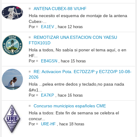
ANTENA CUBEX-88 V/UHF
Hola necesito el esquema de montaje de la antena
Cubex-...
Por
EA1EV
,
hace 12 horas
REMOTIZAR UNA ESTACION CON YAESU
FTDX101D
Hola a todos, No sabía si poner el tema aquí, o en
HF...
Por
EB4GSN
,
hace 15 horas
RE: Activacion Pota. EC7DZZ/P y EC7ZO/P 10-08-
2026
Hola ...pelea entre dedos y teclado,no pasa nada
&#x1...
Por
EA7KP
,
hace 16 horas
Concurso municipios españoles CME
Hola a todos: Este fin de semana se celebra el
concur...
Por
URE-HF
,
hace 18 horas