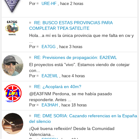
Por
URE-HF
,
hace 2 horas
RE: BUSCO ESTAS PROVINCIAS PARA
COMPLETAR TPEA SATELITE
Hola...a mí es la única provincia que me falta en cw y
...
Por
EA7GG
,
hace 3 horas
RE: Previsiones de propagación: EA2EWL
El proyectos está "vivo". Estamos viendo de cotejar
con...
Por
EA2EWL
,
hace 4 horas
RE: ¿Acoplará en 40m?
@EA3FNM Perdona, se me había pasado
responderte. Antes ...
Por
EA3HAH
,
hace 18 horas
RE: DME SORIA: Cazando referencias en la España
del silencio
¡Qué buena reflexión! Desde la Comunidad
Valenciana...