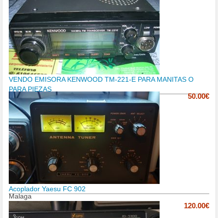
VENDO EMISORA KENWOOD TM-221-E PARA MANITAS O
PARA PIEZAS
50.00€
Acoplador Yaesu FC 902
Malaga
120.00€