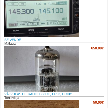
SE VENDE
Málaga
650.00€
VÁLVULAS DE RADIO E88CC, EF93, ECH81
Torrevieja
50.00€