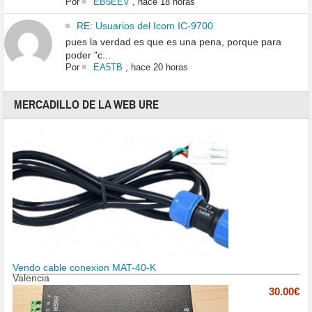
Por
EB5EEV
,
hace 18 horas
RE: Usuarios del Icom IC-9700
pues la verdad es que es una pena, porque para
poder "c...
Por
EA5TB
,
hace 20 horas
MERCADILLO DE LA WEB URE
Vendo cable conexion MAT-40-K
Valencia
30.00€