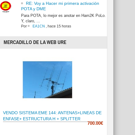
RE: Voy a Hacer mi primera activación
POTA y DME
Para POTA, lo mejor es anotar en Ham2K PoLo.
Y, claro, ...
Por
EA1CN
,
hace 15 horas
MERCADILLO DE LA WEB URE
VENDO SISTEMA EME 144: ANTENAS+LINEAS DE
ENFASE+ ESTRUCTURA H + SPLITTER
700.00€