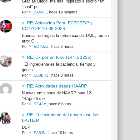
Gracias Diego, me has inspirado a escribir un
"post" pe...
Por
EA4AC
,
hace 19 minutos
RE: Activacion Pota. EC7DZZ/P y
EC7ZO/P 10-08-2026
Buenas, corregida la referencia del DME, fue un
error G...
Por
EC7DZZ
,
hace 3 horas
RE: Dx por un tubo (144 a 1296)
El ingrediente es la paciencia, tiempo y
ganas...
Por
EB8BRZ
,
hace 3 horas
RE: Actividades desde HAARP
Nuevas emisiones de HAARP para 12-
14Ago26:/p>
Por
EC4AA
,
hace 6 horas
RE: Fallecimiento del amigo jose luis
EA7HZM
DEP
Por
EA5JN
,
hace 10 horas