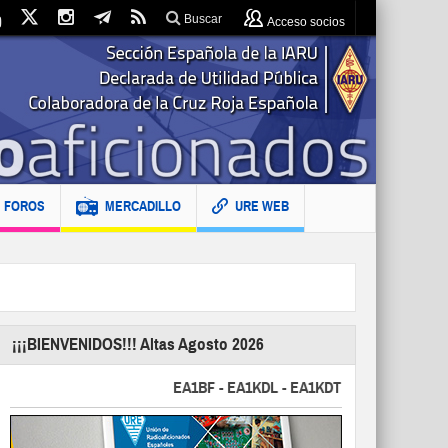
Buscar
Acceso socios
FOROS
MERCADILLO
URE WEB
¡¡¡BIENVENIDOS!!! Altas Agosto 2026
EA1BF - EA1KDL - EA1KDT - EA2FBJ - EA2FJU -