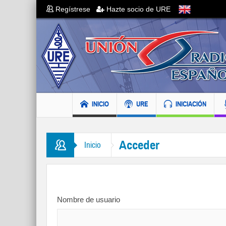
Regístrese
Hazte socio de URE
INICIO
URE
INICIACIÓN
Acceder
Inicio
Nombre de usuario