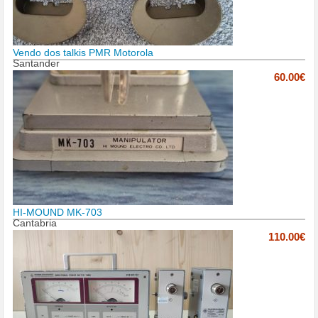
Vendo dos talkis PMR Motorola
Santander
60.00€
HI-MOUND MK-703
Cantabria
110.00€