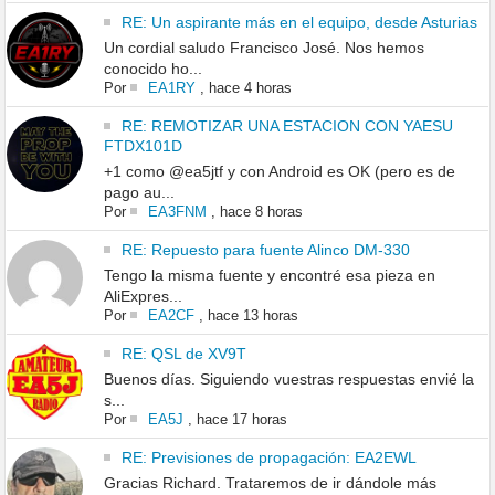
RE: Un aspirante más en el equipo, desde Asturias
Un cordial saludo Francisco José. Nos hemos
conocido ho...
Por
EA1RY
,
hace 4 horas
RE: REMOTIZAR UNA ESTACION CON YAESU
FTDX101D
+1 como @ea5jtf y con Android es OK (pero es de
pago au...
Por
EA3FNM
,
hace 8 horas
RE: Repuesto para fuente Alinco DM-330
Tengo la misma fuente y encontré esa pieza en
AliExpres...
Por
EA2CF
,
hace 13 horas
RE: QSL de XV9T
Buenos días. Siguiendo vuestras respuestas envié la
s...
Por
EA5J
,
hace 17 horas
RE: Previsiones de propagación: EA2EWL
Gracias Richard. Trataremos de ir dándole más