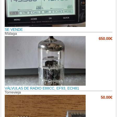
SE VENDE
Málaga
650.00€
VÁLVULAS DE RADIO E88CC, EF93, ECH81
Torrevieja
50.00€