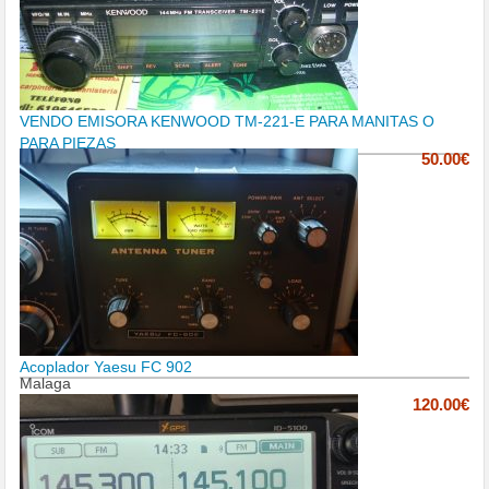
VENDO EMISORA KENWOOD TM-221-E PARA MANITAS O
PARA PIEZAS
50.00€
Acoplador Yaesu FC 902
Malaga
120.00€