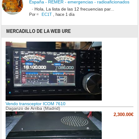
España - REMER - emergencias - radioaficionados
· Hola, La lista de las 12 frecuencias par...
Por
EC1T
,
hace 1 día
MERCADILLO DE LA WEB URE
Vendo transceptor ICOM 7610
Daganzo de Arriba (Madrid)
2,300.00€