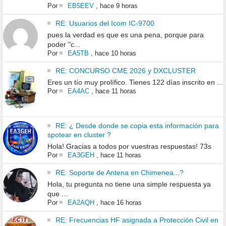
Por
EB5EEV
,
hace 9 horas
RE: Usuarios del Icom IC-9700
pues la verdad es que es una pena, porque para
poder "c...
Por
EA5TB
,
hace 10 horas
RE: CONCURSO CME 2026 y DXCLUSTER
Eres un tío muy prolífico. Tienes 122 días inscrito en ...
Por
EA4AC
,
hace 11 horas
RE: ¿ Desde donde se copia esta información para
spotear en cluster ?
Hola! Gracias a todos por vuestras respuestas! 73s
Por
EA3GEH
,
hace 11 horas
RE: Soporte de Antena en Chimenea...?
Hola, tu pregunta no tiene una simple respuesta ya
que ...
Por
EA2AQH
,
hace 16 horas
RE: Frecuencias HF asignada a Protección Civil en