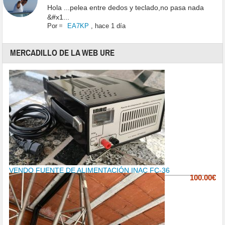
Hola ...pelea entre dedos y teclado,no pasa nada
&#x1...
Por
EA7KP
,
hace 1 día
MERCADILLO DE LA WEB URE
VENDO FUENTE DE ALIMENTACIÓN INAC FC-36
100.00€