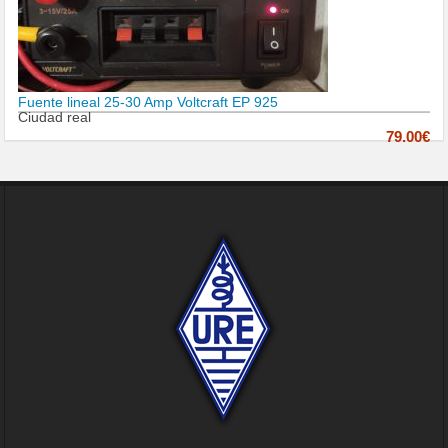
Fuente lineal 25-30 Amp Voltcraft EP 925
Ciudad real
79.00€