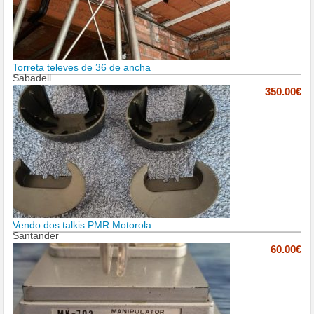
Torreta televes de 36 de ancha
Sabadell
350.00€
Vendo dos talkis PMR Motorola
Santander
60.00€