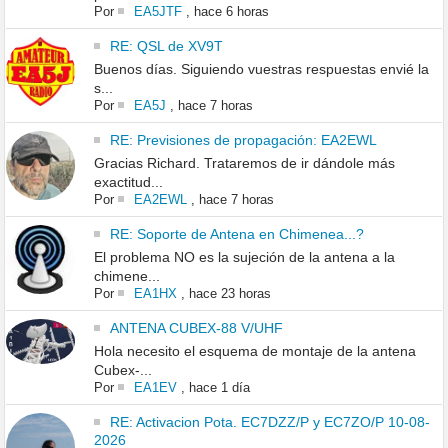
Por
EA5JTF
,
hace 6 horas
RE: QSL de XV9T
Buenos días. Siguiendo vuestras respuestas envié la
s...
Por
EA5J
,
hace 7 horas
RE: Previsiones de propagación: EA2EWL
Gracias Richard. Trataremos de ir dándole más
exactitud...
Por
EA2EWL
,
hace 7 horas
RE: Soporte de Antena en Chimenea...?
El problema NO es la sujeción de la antena a la
chimene...
Por
EA1HX
,
hace 23 horas
ANTENA CUBEX-88 V/UHF
Hola necesito el esquema de montaje de la antena
Cubex-...
Por
EA1EV
,
hace 1 día
RE: Activacion Pota. EC7DZZ/P y EC7ZO/P 10-08-
2026