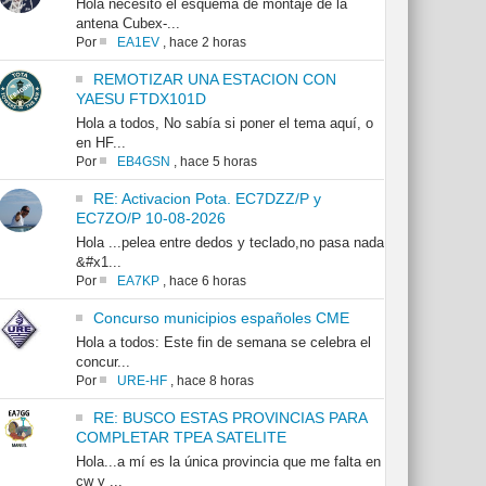
Hola necesito el esquema de montaje de la
antena Cubex-...
Por
EA1EV
,
hace 2 horas
REMOTIZAR UNA ESTACION CON
YAESU FTDX101D
Hola a todos, No sabía si poner el tema aquí, o
en HF...
Por
EB4GSN
,
hace 5 horas
RE: Activacion Pota. EC7DZZ/P y
EC7ZO/P 10-08-2026
Hola ...pelea entre dedos y teclado,no pasa nada
&#x1...
Por
EA7KP
,
hace 6 horas
Concurso municipios españoles CME
Hola a todos: Este fin de semana se celebra el
concur...
Por
URE-HF
,
hace 8 horas
RE: BUSCO ESTAS PROVINCIAS PARA
COMPLETAR TPEA SATELITE
Hola...a mí es la única provincia que me falta en
cw y ...