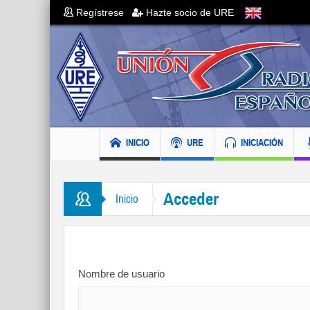
Regístrese
Hazte socio de URE
INICIO
URE
INICIACIÓN
Acceder
Inicio
Nombre de usuario