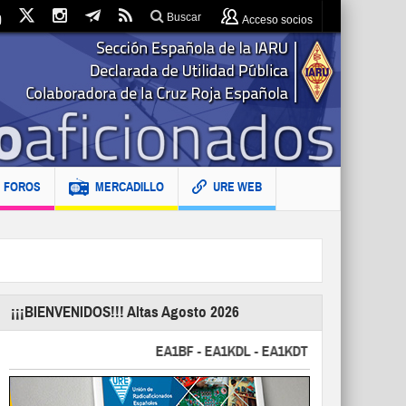
Buscar
Acceso socios
FOROS
MERCADILLO
URE WEB
¡¡¡BIENVENIDOS!!! Altas Agosto 2026
EA1BF - EA1KDL - EA1KDT - EA2FBJ - EA2FJU - 