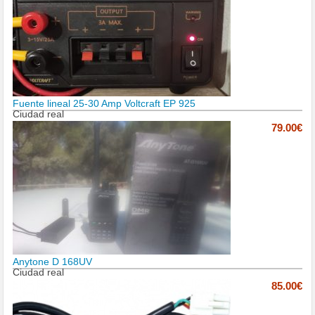
Fuente lineal 25-30 Amp Voltcraft EP 925
Ciudad real
79.00€
Anytone D 168UV
Ciudad real
85.00€