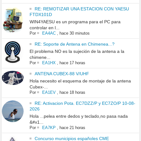
RE: REMOTIZAR UNA ESTACION CON YAESU
FTDX101D
WIN4YAESU es un programa para el PC para
controlar en l...
Por
EA4AC
,
hace 30 minutos
RE: Soporte de Antena en Chimenea...?
El problema NO es la sujeción de la antena a la
chimene...
Por
EA1HX
,
hace 17 horas
ANTENA CUBEX-88 V/UHF
Hola necesito el esquema de montaje de la antena
Cubex-...
Por
EA1EV
,
hace 18 horas
RE: Activacion Pota. EC7DZZ/P y EC7ZO/P 10-08-
2026
Hola ...pelea entre dedos y teclado,no pasa nada
&#x1...
Por
EA7KP
,
hace 21 horas
Concurso municipios españoles CME