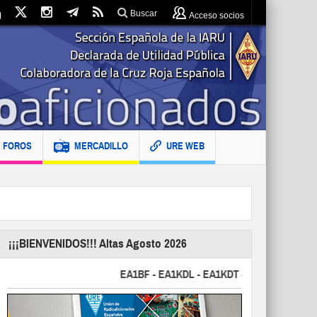
Buscar
Acceso socios
FOROS
MERCADILLO
URE WEB
¡¡¡BIENVENIDOS!!! Altas Agosto 2026
EA1BF - EA1KDL - EA1KDT - EA2FBJ - EA2FJU - 