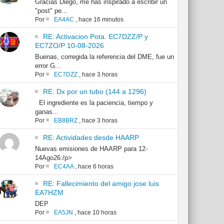
Gracias Diego, me has inspirado a escribir un
"post" pe...
Por
EA4AC
,
hace 16 minutos
RE: Activacion Pota. EC7DZZ/P y
EC7ZO/P 10-08-2026
Buenas, corregida la referencia del DME, fue un
error G...
Por
EC7DZZ
,
hace 3 horas
RE: Dx por un tubo (144 a 1296)
El ingrediente es la paciencia, tiempo y
ganas...
Por
EB8BRZ
,
hace 3 horas
RE: Actividades desde HAARP
Nuevas emisiones de HAARP para 12-
14Ago26:/p>
Por
EC4AA
,
hace 6 horas
RE: Fallecimiento del amigo jose luis
EA7HZM
DEP
Por
EA5JN
,
hace 10 horas