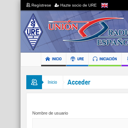
Regístrese
Hazte socio de URE
INICIO
URE
INICIACIÓN
Acceder
Inicio
Nombre de usuario