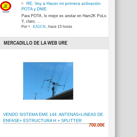
RE: Voy a Hacer mi primera activación
POTA y DME
Para POTA, lo mejor es anotar en Ham2K PoLo.
Y, claro, ...
Por
EA1CN
,
hace 15 horas
MERCADILLO DE LA WEB URE
VENDO SISTEMA EME 144: ANTENAS+LINEAS DE
ENFASE+ ESTRUCTURA H + SPLITTER
700.00€