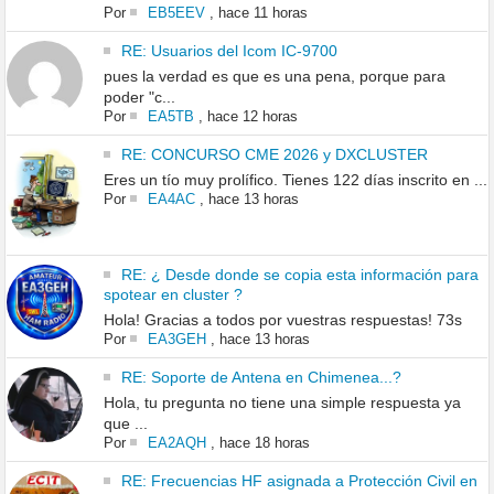
Por
EB5EEV
,
hace 11 horas
RE: Usuarios del Icom IC-9700
pues la verdad es que es una pena, porque para
poder "c...
Por
EA5TB
,
hace 12 horas
RE: CONCURSO CME 2026 y DXCLUSTER
Eres un tío muy prolífico. Tienes 122 días inscrito en ...
Por
EA4AC
,
hace 13 horas
RE: ¿ Desde donde se copia esta información para
spotear en cluster ?
Hola! Gracias a todos por vuestras respuestas! 73s
Por
EA3GEH
,
hace 13 horas
RE: Soporte de Antena en Chimenea...?
Hola, tu pregunta no tiene una simple respuesta ya
que ...
Por
EA2AQH
,
hace 18 horas
RE: Frecuencias HF asignada a Protección Civil en