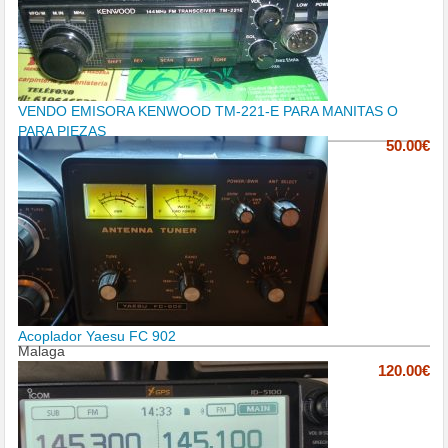
VENDO EMISORA KENWOOD TM-221-E PARA MANITAS O
PARA PIEZAS
50.00€
Acoplador Yaesu FC 902
Malaga
120.00€