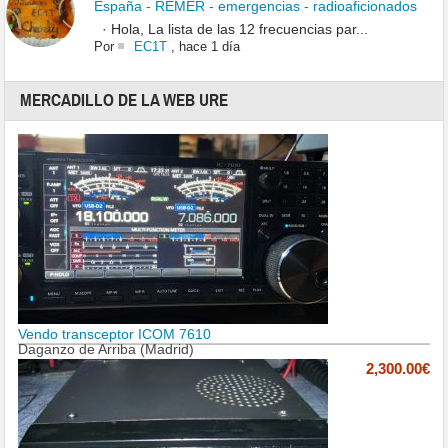
España - REMER - emergencias - radioaficionados
· Hola, La lista de las 12 frecuencias par...
Por
EC1T
,
hace 1 día
MERCADILLO DE LA WEB URE
Vendo transceptor ICOM 7610
Daganzo de Arriba (Madrid)
2,300.00€