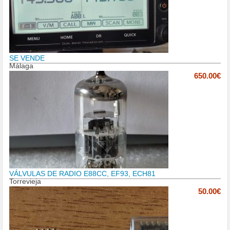
SE VENDE
Málaga
650.00€
VÁLVULAS DE RADIO E88CC, EF93, ECH81
Torrevieja
50.00€