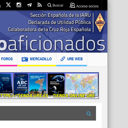
Buscar
Acceso socios
FOROS
MERCADILLO
URE WEB