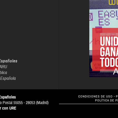
Españoles
IARU
blica
 Española
Españoles
CONDICIONES DE USO
-
P
POLÍTICA DE 
o Postal 55055 - 28053 (Madrid)
ar con URE