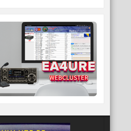
WEBCLUSTER EA4URE
Conoce el nuevo WebCluster de URE,
ahora con nuevos filtros e información y
compatible con GDURE
IR A WEBCLUSTER