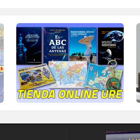
TIENDA ONLINE URE
Publicaciones, mapas, polos, camisetas,
gorras, tazas, forros polares y mucho más...
IR A LA TIENDA DE URE