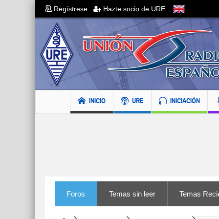
Regístrese
Hazte socio de URE
INICIO
URE
INICIACIÓN
Foros
Temas sin leer
Temas Reci