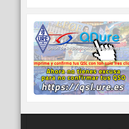
QDURE - https://qsl.ure.es
Imprime y confirma tus QSL en tan solo tres
click.
Nunca fue tan fácil y cómodo
el confirmar tus contactos.
IR A QDURE