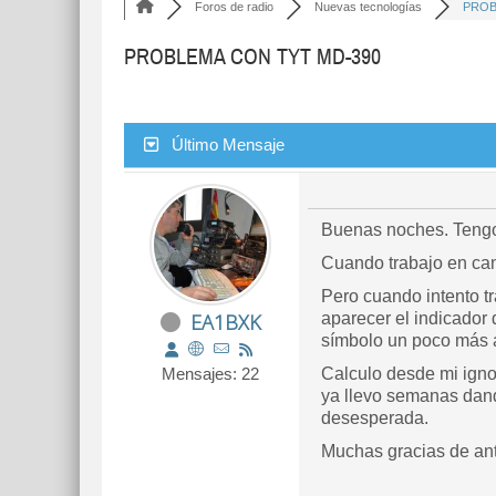
Foros de radio
Nuevas tecnologías
PROB
PROBLEMA CON TYT MD-390
Último Mensaje
Buenas noches. Tengo
Cuando trabajo en can
Pero cuando intento t
EA1BXK
aparecer el indicador
símbolo un poco más a
Mensajes: 22
Calculo desde mi igno
ya llevo semanas dando
desesperada.
Muchas gracias de a