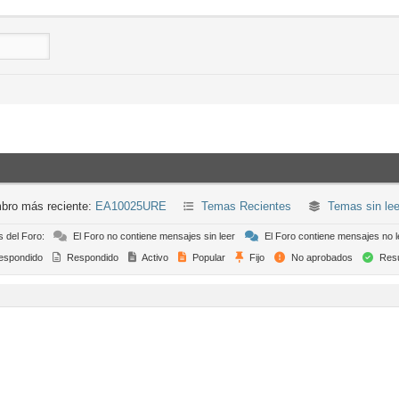
bro más reciente:
EA10025URE
Temas Recientes
Temas sin lee
s del Foro:
El Foro no contiene mensajes sin leer
El Foro contiene mensajes no l
espondido
Respondido
Activo
Popular
Fijo
No aprobados
Resu