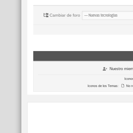
Cambiar de foro
Nuestro miem
Icono
Iconos de los Temas:
No r