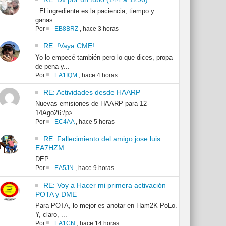
El ingrediente es la paciencia, tiempo y
ganas...
Por
EB8BRZ
,
hace 3 horas
RE: !Vaya CME!
Yo lo empecé también pero lo que dices, propa
de pena y...
Por
EA1IQM
,
hace 4 horas
RE: Actividades desde HAARP
Nuevas emisiones de HAARP para 12-
14Ago26:/p>
Por
EC4AA
,
hace 5 horas
RE: Fallecimiento del amigo jose luis
EA7HZM
DEP
Por
EA5JN
,
hace 9 horas
RE: Voy a Hacer mi primera activación
POTA y DME
Para POTA, lo mejor es anotar en Ham2K PoLo.
Y, claro, ...
Por
EA1CN
,
hace 14 horas