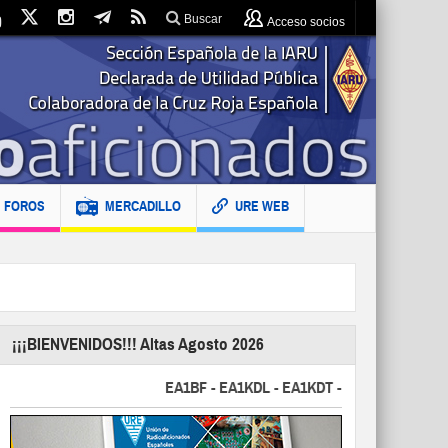
Buscar
Acceso socios
FOROS
MERCADILLO
URE WEB
¡¡¡BIENVENIDOS!!! Altas Agosto 2026
EA1BF - EA1KDL - EA1KDT - EA2FBJ - EA2FJU - 