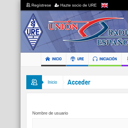
Regístrese
Hazte socio de URE
INICIO
URE
INICIACIÓN
Acceder
Inicio
Nombre de usuario