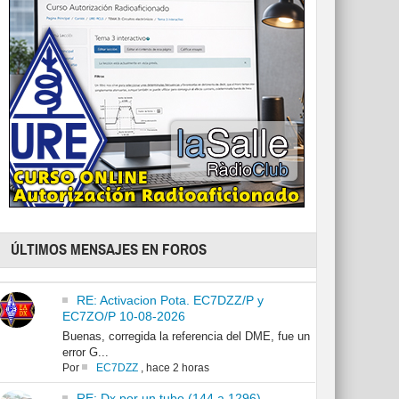
ÚLTIMOS MENSAJES EN FOROS
RE: Activacion Pota. EC7DZZ/P y
EC7ZO/P 10-08-2026
Buenas, corregida la referencia del DME, fue un
error G...
Por
EC7DZZ
,
hace 2 horas
RE: Dx por un tubo (144 a 1296)