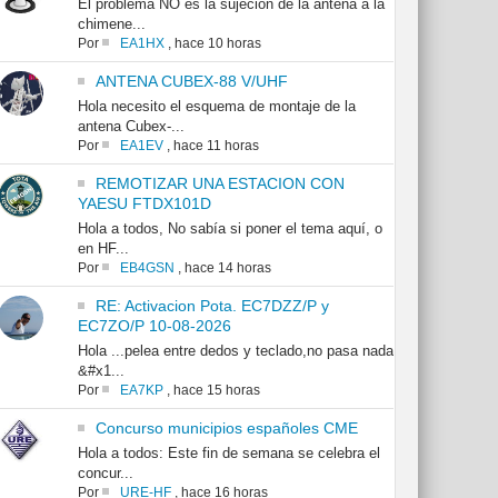
El problema NO es la sujeción de la antena a la
chimene...
Por
EA1HX
,
hace 10 horas
ANTENA CUBEX-88 V/UHF
Hola necesito el esquema de montaje de la
antena Cubex-...
Por
EA1EV
,
hace 11 horas
REMOTIZAR UNA ESTACION CON
YAESU FTDX101D
Hola a todos, No sabía si poner el tema aquí, o
en HF...
Por
EB4GSN
,
hace 14 horas
RE: Activacion Pota. EC7DZZ/P y
EC7ZO/P 10-08-2026
Hola ...pelea entre dedos y teclado,no pasa nada
&#x1...
Por
EA7KP
,
hace 15 horas
Concurso municipios españoles CME
Hola a todos: Este fin de semana se celebra el
concur...
Por
URE-HF
,
hace 16 horas