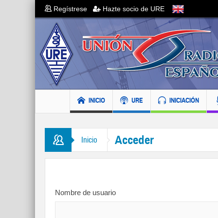
Regístrese
Hazte socio de URE
INICIO
URE
INICIACIÓN
Acceder
Inicio
Nombre de usuario