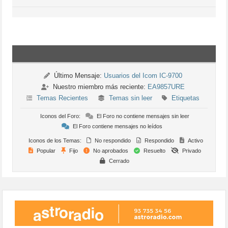
Último Mensaje:
Usuarios del Icom IC-9700
Nuestro miembro más reciente:
EA9857URE
Temas Recientes
Temas sin leer
Etiquetas
Iconos del Foro:
El Foro no contiene mensajes sin leer
El Foro contiene mensajes no leídos
Iconos de los Temas:
No respondido
Respondido
Activo
Popular
Fijo
No aprobados
Resuelto
Privado
Cerrado