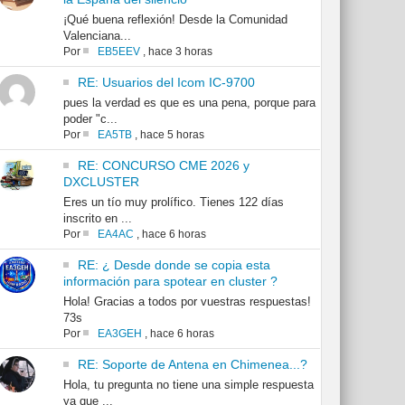
¡Qué buena reflexión! Desde la Comunidad
Valenciana...
Por
EB5EEV
,
hace 3 horas
RE: Usuarios del Icom IC-9700
pues la verdad es que es una pena, porque para
poder "c...
Por
EA5TB
,
hace 5 horas
RE: CONCURSO CME 2026 y
DXCLUSTER
Eres un tío muy prolífico. Tienes 122 días
inscrito en ...
Por
EA4AC
,
hace 6 horas
RE: ¿ Desde donde se copia esta
información para spotear en cluster ?
Hola! Gracias a todos por vuestras respuestas!
73s
Por
EA3GEH
,
hace 6 horas
RE: Soporte de Antena en Chimenea...?
Hola, tu pregunta no tiene una simple respuesta
ya que ...