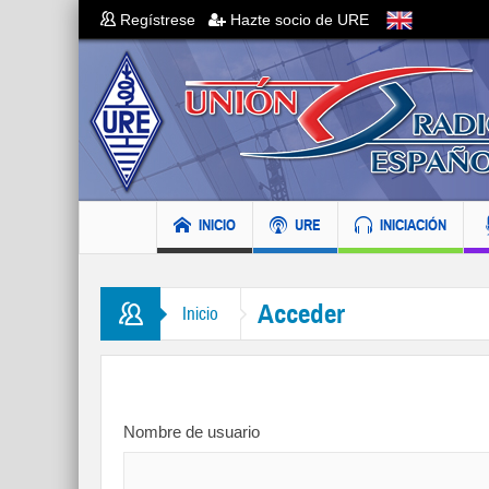
Regístrese
Hazte socio de URE
INICIO
URE
INICIACIÓN
Acceder
Inicio
Nombre de usuario