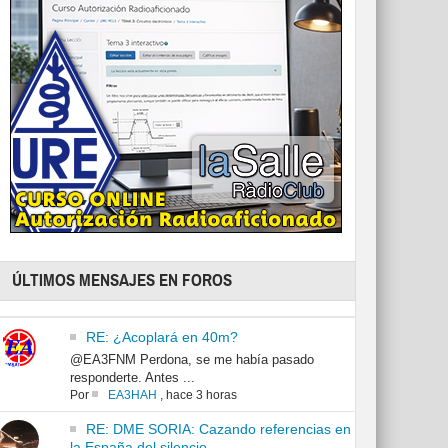
ÚLTIMOS MENSAJES EN FOROS
RE: ¿Acoplará en 40m?
@EA3FNM Perdona, se me había pasado
responderte. Antes ...
Por
EA3HAH
,
hace 3 horas
RE: DME SORIA: Cazando referencias en
la España del silencio