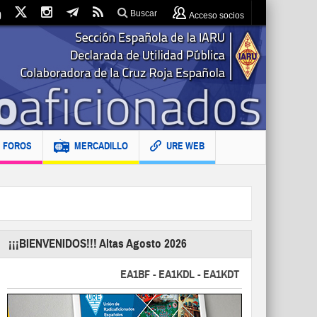
Buscar
Acceso socios
FOROS
MERCADILLO
URE WEB
¡¡¡BIENVENIDOS!!! Altas Agosto 2026
EA1BF - EA1KDL - EA1KDT - EA2FBJ - EA2FJU - 