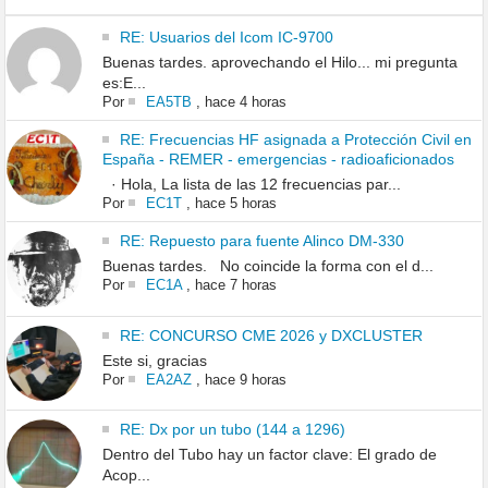
RE: Usuarios del Icom IC-9700
Buenas tardes. aprovechando el Hilo... mi pregunta
es:E...
Por
EA5TB
,
hace 4 horas
RE: Frecuencias HF asignada a Protección Civil en
España - REMER - emergencias - radioaficionados
· Hola, La lista de las 12 frecuencias par...
Por
EC1T
,
hace 5 horas
RE: Repuesto para fuente Alinco DM-330
Buenas tardes. No coincide la forma con el d...
Por
EC1A
,
hace 7 horas
RE: CONCURSO CME 2026 y DXCLUSTER
Este si, gracias
Por
EA2AZ
,
hace 9 horas
RE: Dx por un tubo (144 a 1296)
Dentro del Tubo hay un factor clave: El grado de
Acop...