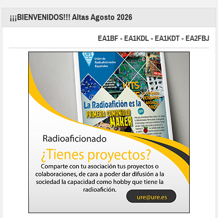
¡¡¡BIENVENIDOS!!! Altas Agosto 2026
EA1BF - EA1KDL - EA1KDT - EA2FBJ - EA