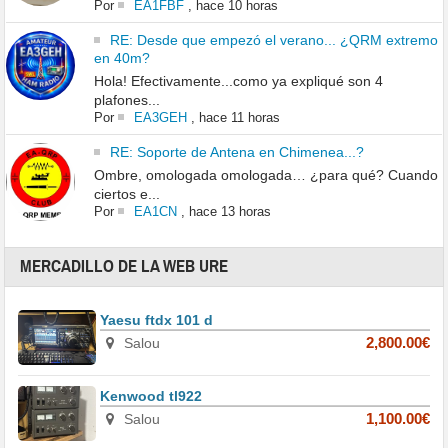
Por
EA1FBF
,
hace 10 horas
RE: Desde que empezó el verano... ¿QRM extremo
en 40m?
Hola! Efectivamente...como ya expliqué son 4
plafones...
Por
EA3GEH
,
hace 11 horas
RE: Soporte de Antena en Chimenea...?
Ombre, omologada omologada… ¿para qué? Cuando
ciertos e...
Por
EA1CN
,
hace 13 horas
MERCADILLO DE LA WEB URE
Yaesu ftdx 101 d
Salou
2,800.00€
Kenwood tl922
Salou
1,100.00€